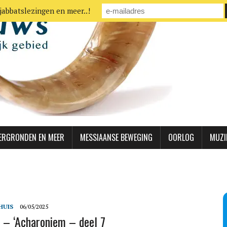
jabbatslezingen en meer..!
ERGRONDEN EN MEER
MESSIAANSE BEWEGING
OORLOG
MUZI
HUIS
06/05/2025
 – ‘Acharoniem – deel 7