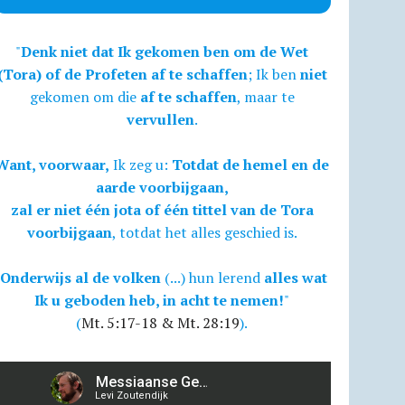
"
Denk niet dat Ik gekomen ben om de Wet
(Tora) of de Profeten af te schaffen
; Ik ben
niet
gekomen om die
af te schaffen
, maar te
vervullen
.
Want, voorwaar,
Ik zeg u:
Totdat de hemel en de
aarde voorbijgaan,
zal er niet één jota of één tittel van de Tora
voorbijgaan
, totdat het alles geschied is.
Onderwijs al de volken
(...) hun lerend
alles wat
Ik u geboden heb, in acht te nemen!
"
(
Mt. 5:17-18 & Mt. 28:19
).