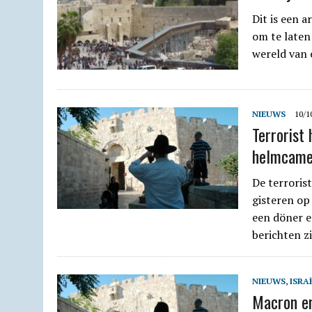
Dit is een a
om te laten
wereld van
NIEUWS
10/1
Terrorist
helmcame
De terrorist
gisteren op
een döner e
berichten z
NIEUWS
,
ISRA
Macron en