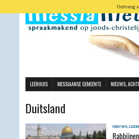
Ontvang s
LEERHUIS
MESSIAANSE GEMEENTE
NIEUWS, ACHT
Duitsland
NIEUWS
,
LEER
Rabbijnen