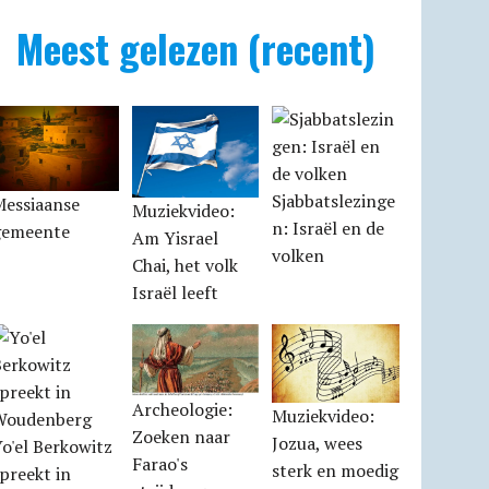
Meest gelezen (recent)
Sjabbatslezinge
Messiaanse
Muziekvideo:
n: Israël en de
gemeente
Am Yisrael
volken
Chai, het volk
Israël leeft
Archeologie:
Muziekvideo:
Zoeken naar
Jozua, wees
o'el Berkowitz
Farao's
sterk en moedig
preekt in