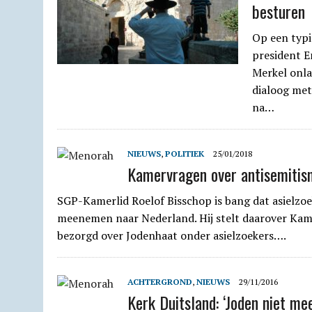
besturen
Op een typi
president 
Merkel onl
dialoog met
na…
NIEUWS
,
POLITIEK
25/01/2018
Kamervragen over antisemitis
SGP-Kamerlid Roelof Bisschop is bang dat asielzoe
meenemen naar Nederland. Hij stelt daarover Kame
bezorgd over Jodenhaat onder asielzoekers….
ACHTERGROND
,
NIEUWS
29/11/2016
Kerk Duitsland: ‘Joden niet mee