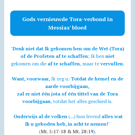
Gods vernieuwde Tora-verbond in
Messias' bloed
"
Denk niet dat Ik gekomen ben om de Wet (Tora)
of de Profeten af te schaffen
; Ik ben
niet
gekomen om die
af te schaffen
, maar te
vervullen
.
Want, voorwaar,
Ik zeg u:
Totdat de hemel en de
aarde voorbijgaan,
zal er niet één jota of één tittel van de Tora
voorbijgaan
, totdat het alles geschied is.
Onderwijs al de volken
(...) hun lerend
alles wat
Ik u geboden heb, in acht te nemen!
"
(
Mt. 5:17-18 & Mt. 28:19
).