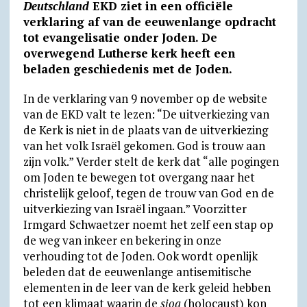
Deutschland
s
g
EKD ziet in een officiële
b
t
l
l
o
t
verklaring af van de eeuwenlange opdracht
A
r
o
F
o
tot evangelisatie onder Joden. De
p
a
o
r
k
overwegend Lutherse kerk heeft een
p
m
k
i
.
beladen geschiedenis met de Joden.
e
c
In de verklaring van 9 november op de website
n
o
van de EKD valt te lezen: “De uitverkiezing van
d
m
de Kerk is niet in de plaats van de uitverkiezing
van het volk Israël gekomen. God is trouw aan
l
zijn volk.” Verder stelt de kerk dat “alle pogingen
y
om Joden te bewegen tot overgang naar het
christelijk geloof, tegen de trouw van God en de
uitverkiezing van Israël ingaan.” Voorzitter
Irmgard Schwaetzer noemt het zelf een stap op
de weg van inkeer en bekering in onze
verhouding tot de Joden. Ook wordt openlijk
beleden dat de eeuwenlange antisemitische
elementen in de leer van de kerk geleid hebben
tot een klimaat waarin de
sjoa
(holocaust) kon