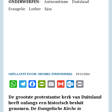
ONDERWERPEN:
Antisemitisme
Duitsland
Evangelie
Luther
Sjoa
GEPLAATST DOOR:
MICHIEL STEENWINKEL
29/11/2016
W
T
F
P
E
G
O
P
h
e
a
r
m
m
u
r
De grootste protestantse kerk van Duitsland
a
l
c
i
a
a
t
i
heeft onlangs een historisch besluit
t
e
e
n
i
i
l
n
genomen. De
Evangelische Kirche in