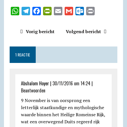
W
T
F
P
E
G
O
P
h
e
a
r
m
m
u
r
a
l
c
i
a
a
t
i
Vorig bericht
Volgend bericht
t
e
e
n
i
i
l
n
s
g
b
t
l
l
o
t
A
r
o
F
o
1 REACTIE
p
a
o
r
k
p
m
k
i
.
e
c
Abshalom Hoyer |
30/11/2016 om 14:24
|
n
o
Beantwoorden
d
m
9 November is van oorsprong een
l
letterlijk staatkundige en mythologische
y
waarde binnen het Heilige Romeinse Rijk,
wat een overwegend Duits regeerd rijk