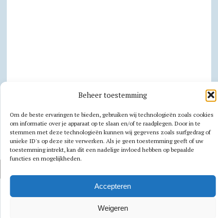
Beheer toestemming
Privacy
Om de beste ervaringen te bieden, gebruiken wij technologieën zoals cookies
om informatie over je apparaat op te slaan en/of te raadplegen. Door in te
Cookiebeleid
stemmen met deze technologieën kunnen wij gegevens zoals surfgedrag of
unieke ID's op deze site verwerken. Als je geen toestemming geeft of uw
toestemming intrekt, kan dit een nadelige invloed hebben op bepaalde
functies en mogelijkheden.
AUTEURSRECHT 2026|MH NEWSDESK LITE DOOR
MH THEMES
Accepteren
Weigeren