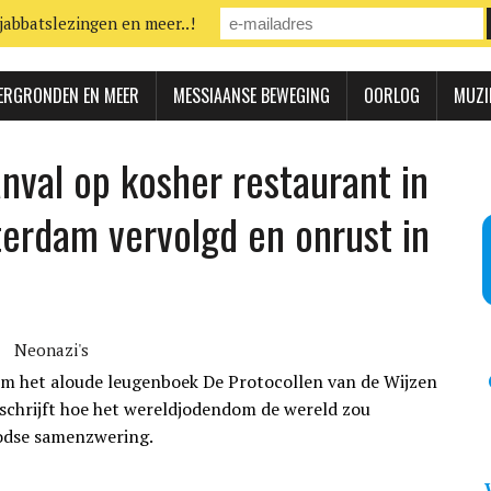
jabbatslezingen en meer..!
ERGRONDEN EN MEER
MESSIAANSE BEWEGING
OORLOG
MUZI
val op kosher restaurant in
terdam vervolgd en onrust in
Neonazi's