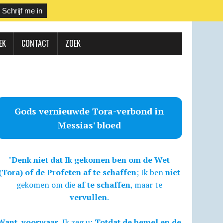
EK
CONTACT
ZOEK
Gods vernieuwde Tora-verbond in
Messias' bloed
"
Denk niet dat Ik gekomen ben om de Wet
(Tora) of de Profeten af te schaffen
; Ik ben
niet
gekomen om die
af te schaffen
, maar te
vervullen
.
Want, voorwaar,
Ik zeg u:
Totdat de hemel en de