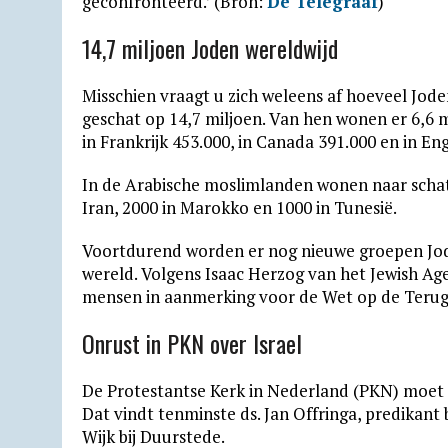
geconfronteerd.’ (Bron:
De Telegraaf
)
14,7 miljoen Joden wereldwijd
Misschien vraagt u zich weleens af hoeveel Jod
geschat op 14,7 miljoen. Van hen wonen er 6,6 m
in Frankrijk 453.000, in Canada 391.000 en in En
In de Arabische moslimlanden wonen naar schatti
Iran, 2000 in Marokko en 1000 in Tunesië.
Voortdurend worden er nog nieuwe groepen Jode
wereld. Volgens Isaac Herzog van het Jewish Ag
mensen in aanmerking voor de Wet op de Terugk
Onrust in PKN over Israel
De Protestantse Kerk in Nederland (PKN) moet a
Dat vindt tenminste ds. Jan Offringa, predika
Wijk bij Duurstede.