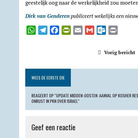
geestelijk oog naar de werkelijkheid zou moeten
Dirk van Genderen
publiceert wekelijks een nieu
W
T
F
P
E
G
O
P
h
e
a
r
m
m
u
r
a
l
c
i
a
a
t
i
Vorig bericht
t
e
e
n
i
i
l
n
s
g
b
t
l
l
o
t
A
r
o
F
o
WEES DE EERSTE DIE
p
a
o
r
k
p
m
k
i
.
REAGEERT OP "UPDATE MIDDEN-OOSTEN: AANVAL OP KOSHER RE
ONRUST IN PKN OVER ISRAEL"
e
c
n
o
d
m
Geef een reactie
l