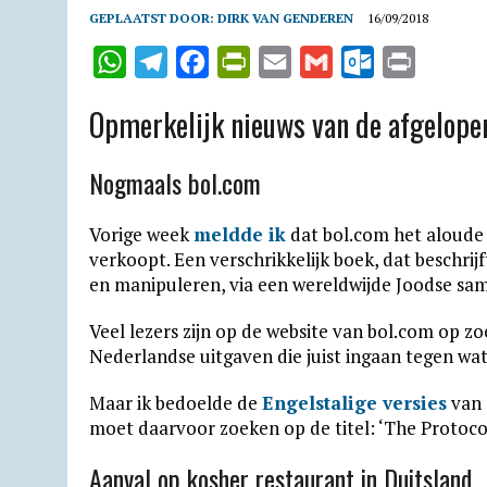
GEPLAATST DOOR:
DIRK VAN GENDEREN
16/09/2018
W
T
F
P
E
G
O
P
h
e
a
r
m
m
u
r
Opmerkelijk nieuws van de afgelope
a
l
c
i
a
a
t
i
t
e
e
n
i
i
l
n
Nogmaals bol.com
s
g
b
t
l
l
o
t
A
r
o
F
o
Vorige week
meldde ik
dat bol.com het aloud
p
a
o
r
k
verkoopt. Een verschrikkelijk boek, dat beschr
en manipuleren, via een wereldwijde Joodse sa
p
m
k
i
.
e
c
Veel lezers zijn op de website van bol.com op z
Nederlandse uitgaven die juist ingaan tegen wat
n
o
d
m
Maar ik bedoelde de
Engelstalige versies
van 
l
moet daarvoor zoeken op de titel: ‘The Protocol
y
Aanval op kosher restaurant in Duitsland