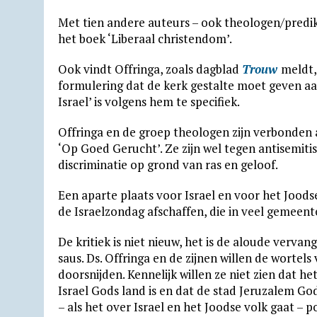
Met tien andere auteurs – ook theologen/predik
het boek ‘Liberaal christendom’.
Ook vindt Offringa, zoals dagblad
Trouw
meldt,
formulering dat de kerk gestalte moet geven a
Israel’ is volgens hem te specifiek.
Offringa en de groep theologen zijn verbonden a
‘Op Goed Gerucht’. Ze zijn wel tegen antisemiti
discriminatie op grond van ras en geloof.
Een aparte plaats voor Israel en voor het Joodse
de Israelzondag afschaffen, die in veel gemeen
De kritiek is niet nieuw, het is de aloude verv
saus. Ds. Offringa en de zijnen willen de wortels
doorsnijden. Kennelijk willen ze niet zien dat he
Israel Gods land is en dat de stad Jeruzalem Gods 
– als het over Israel en het Joodse volk gaat – po