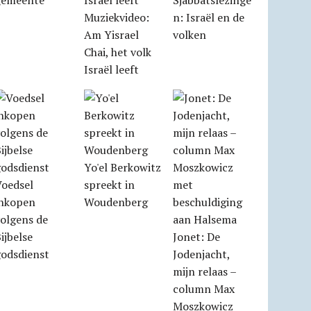
gemeente
Sjabbatslezinge
Muziekvideo:
n: Israël en de
Am Yisrael
volken
Chai, het volk
Israël leeft
Yo'el Berkowitz
Voedsel
spreekt in
inkopen
Woudenberg
olgens de
ijbelse
Jonet: De
godsdienst
Jodenjacht,
mijn relaas –
column Max
Moszkowicz