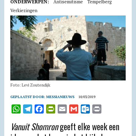
ONDERWERPEN:
Antisemitisme
Tempelberg
Verkiezingen
Foto: Levi Zoutendijk
GEPLAATST DOOR:
MESSIANIEUWS
10/03/2019
W
T
F
P
E
G
O
P
h
e
a
r
m
m
u
r
Vanuit Shomron
geeft elke week een
a
l
c
i
a
a
t
i