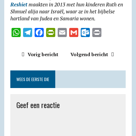
Reshiet
maakten in 2013 met hun kinderen Ruth en
Shmuel alija naar Israël, waar ze in het bijbelse
hartland van Judea en Samaria wonen.
W
T
F
P
E
G
O
P
h
e
a
r
m
m
u
r
a
l
c
i
a
a
t
i
Vorig bericht
Volgend bericht
t
e
e
n
i
i
l
n
s
g
b
t
l
l
o
t
A
r
o
F
o
WEES DE EERSTE DIE
p
a
o
r
k
p
m
k
i
.
Geef een reactie
e
c
n
o
d
m
l