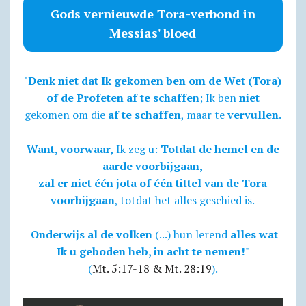
Gods vernieuwde Tora-verbond in
Messias' bloed
"
Denk niet dat Ik gekomen ben om de Wet (Tora)
of de Profeten af te schaffen
; Ik ben
niet
gekomen om die
af te schaffen
, maar te
vervullen
.
Want, voorwaar,
Ik zeg u:
Totdat de hemel en de
aarde voorbijgaan,
zal er niet één jota of één tittel van de Tora
voorbijgaan
, totdat het alles geschied is.
Onderwijs al de volken
(...) hun lerend
alles wat
Ik u geboden heb, in acht te nemen!
"
(
Mt. 5:17-18 & Mt. 28:19
).