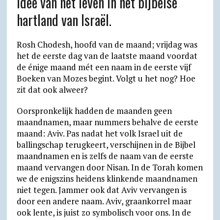
idee van het leven in het bijbelse
t
e
e
n
i
i
l
n
hartland van Israël.
s
g
b
t
l
l
o
t
A
r
o
F
o
Rosh Chodesh, hoofd van de maand; vrijdag was
p
a
o
r
k
het de eerste dag van de laatste maand voordat
p
m
k
i
.
de énige maand mét een naam in de eerste vijf
e
c
Boeken van Mozes begint. Volgt u het nog? Hoe
n
o
zit dat ook alweer?
d
m
Oorspronkelijk hadden de maanden geen
l
maandnamen, maar nummers behalve de eerste
maand: Aviv. Pas nadat het volk Israel uit de
y
ballingschap terugkeert, verschijnen in de Bijbel
maandnamen en is zelfs de naam van de eerste
maand vervangen door Nisan. In de Torah komen
we de enigszins heidens klinkende maandnamen
niet tegen. Jammer ook dat Aviv vervangen is
door een andere naam. Aviv, graankorrel maar
ook lente, is juist zo symbolisch voor ons. In de