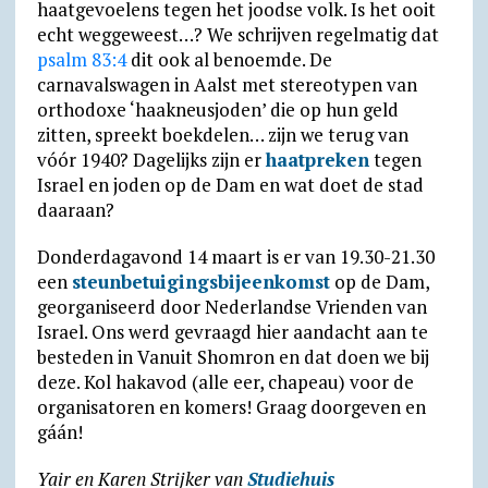
haatgevoelens tegen het joodse volk. Is het ooit
echt weggeweest…? We schrijven regelmatig dat
psalm 83:4
dit ook al benoemde. De
carnavalswagen in Aalst met stereotypen van
orthodoxe ‘haakneusjoden’ die op hun geld
zitten, spreekt boekdelen… zijn we terug van
vóór 1940? Dagelijks zijn er
haatpreken
tegen
Israel en joden op de Dam en wat doet de stad
daaraan?
Donderdagavond 14 maart is er van 19.30-21.30
een
steunbetuigingsbijeenkomst
op de Dam,
georganiseerd door Nederlandse Vrienden van
Israel. Ons werd gevraagd hier aandacht aan te
besteden in Vanuit Shomron en dat doen we bij
deze. Kol hakavod (alle eer, chapeau) voor de
organisatoren en komers! Graag doorgeven en
gáán!
Yair en Karen Strijker van
Studiehuis