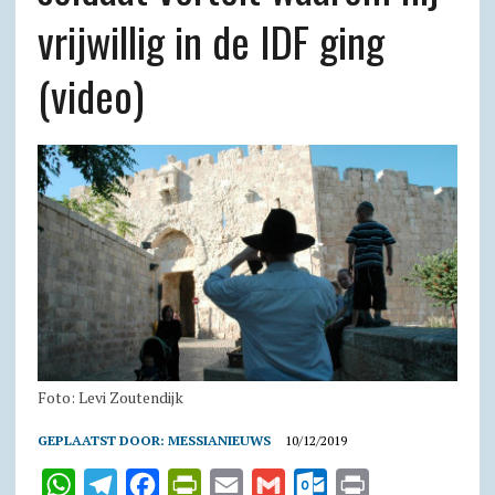
vrijwillig in de IDF ging
(video)
Foto: Levi Zoutendijk
GEPLAATST DOOR:
MESSIANIEUWS
10/12/2019
W
T
F
P
E
G
O
P