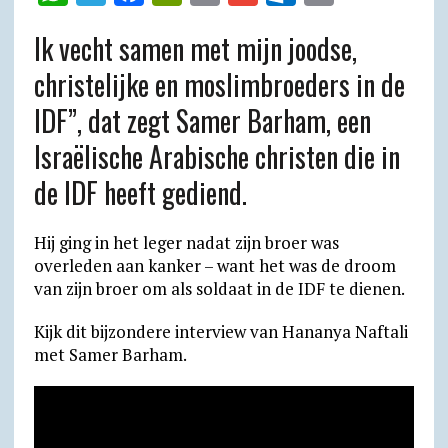
h
e
a
r
m
m
u
r
Ik vecht samen met mijn joodse,
a
l
c
i
a
a
t
i
christelijke en moslimbroeders in de
t
e
e
n
i
i
l
n
IDF”, dat zegt Samer Barham, een
s
g
b
t
l
l
o
t
A
r
o
F
o
Israëlische Arabische christen die in
p
a
o
r
k
de IDF heeft gediend.
p
m
k
i
.
e
c
Hij ging in het leger nadat zijn broer was
n
o
overleden aan kanker – want het was de droom
van zijn broer om als soldaat in de IDF te dienen.
d
m
l
Kijk dit bijzondere interview van Hananya Naftali
y
met Samer Barham.