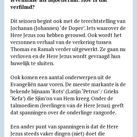
p
a
o
r
k
verfilmd?
p
m
k
i
.
Dit seizoen begint ook met de terechtstelling van
e
c
Jochanan (Johannes) ‘de Doper’. Iets waarover de
n
o
Here Jezus zou hebben gerouwd. Ook wordt het
d
m
verzonnen verhaal van de verkering tussen
Thomas en Ramah verder uitgewerkt. Ze gaan nu
l
verloven en de Here Jezus wordt gevraagd hun
y
huwelijk te sluiten.
Ook komen een aantal onderwerpen uit de
Evangeliën naar voren. De meeste markante is de
bekende bijnaam ‘Rots’ (Latijn ‘Petrus’ / Grieks
‘Kefa’) die Sjim’on van Hem kreeg. Onder de
talmoediem (leerlingen van de Here Jezus) geeft
dat spanningen over de onderlinge rangorde.
Een ander punt van spanningen is dat de Here
Jezus steeds vaker dingen (niet) doet die