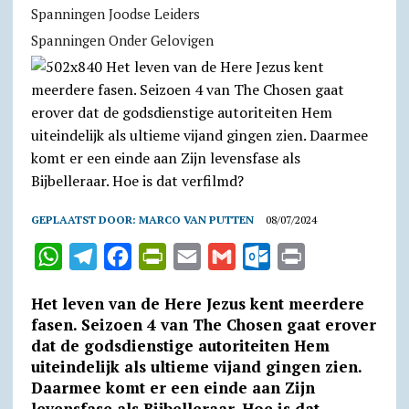
Spanningen Joodse Leiders
Spanningen Onder Gelovigen
GEPLAATST DOOR:
MARCO VAN PUTTEN
08/07/2024
W
T
F
P
E
G
O
P
h
e
a
r
m
m
u
r
Het leven van de Here Jezus kent meerdere
a
l
c
i
a
a
t
i
fasen. Seizoen 4 van The Chosen gaat erover
t
e
e
n
i
i
l
n
dat de godsdienstige autoriteiten Hem
uiteindelijk als ultieme vijand gingen zien.
s
g
b
t
l
l
o
t
Daarmee komt er een einde aan Zijn
A
r
o
F
o
levensfase als Bijbelleraar. Hoe is dat