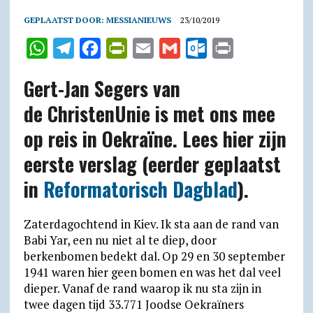
GEPLAATST DOOR:
MESSIANIEUWS
23/10/2019
W
T
F
P
E
G
O
P
h
e
a
r
m
m
u
r
Gert-Jan Segers van
a
l
c
i
a
a
t
i
de ChristenUnie is met ons mee
t
e
e
n
i
i
l
n
op reis in Oekraïne. Lees hier zijn
s
g
b
t
l
l
o
t
A
r
o
F
o
eerste verslag (eerder geplaatst
p
a
o
r
k
in
Reformatorisch Dagblad
).
p
m
k
i
.
e
c
Zaterdagoch
tend in Kiev. Ik sta aan de rand van
n
o
Babi Yar, een nu niet al te diep, door
berkenbomen bedekt dal. Op 29 en 30 september
d
m
1941 waren hier geen bomen en was het dal veel
l
dieper. Vanaf de rand waarop ik nu sta zijn in
y
twee dagen tijd 33.771 Joodse Oekraïners