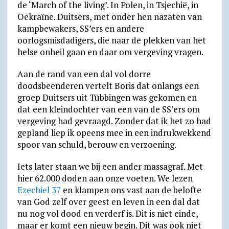
de ‘March of the living’. In Polen, in Tsjechië, in
Oekraïne. Duitsers, met onder hen nazaten van
kampbewakers, SS’ers en andere
oorlogsmisdadigers, die naar de plekken van het
helse onheil gaan en daar om vergeving vragen.
Aan de rand van een dal vol dorre
doodsbeenderen vertelt Boris dat onlangs een
groep Duitsers uit Tübbingen was gekomen en
dat een kleindochter van een van de SS’ers om
vergeving had gevraagd. Zonder dat ik het zo had
gepland liep ik opeens mee in een indrukwekkend
spoor van schuld, berouw en verzoening.
Iets later staan we bij een ander massagraf. Met
hier 62.000 doden aan onze voeten. We lezen
Ezechiel 37
en klampen ons vast aan de belofte
van God zelf over geest en leven in een dal dat
nu nog vol dood en verderf is. Dit is niet einde,
maar er komt een nieuw begin. Dit was ook niet