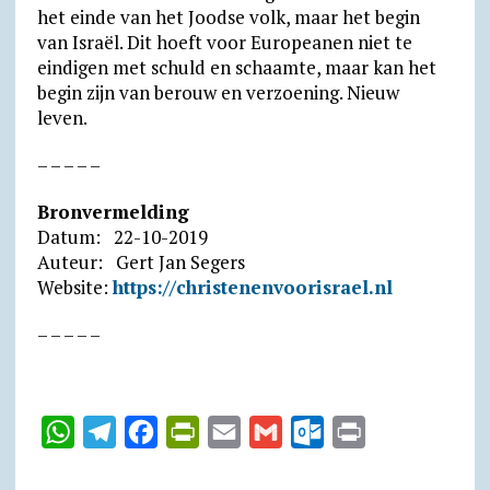
het einde van het Joodse volk, maar het begin
van Israël. Dit hoeft voor Europeanen niet te
eindigen met schuld en schaamte, maar kan het
begin zijn van berouw en verzoening. Nieuw
leven.
– – – – –
Bronvermelding
Datum: 22-10-2019
Auteur: Gert Jan Segers
Website:
https://christenenvoorisrael.nl
– – – – –
W
T
F
P
E
G
O
P
h
e
a
r
m
m
u
r