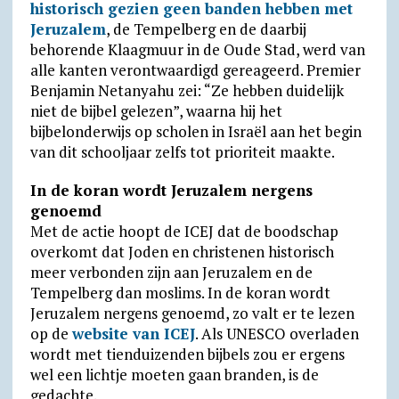
d
m
historisch gezien geen banden hebben met
Jeruzalem
, de Tempelberg en de daarbij
l
behorende Klaagmuur in de Oude Stad, werd van
y
alle kanten verontwaardigd gereageerd. Premier
Benjamin Netanyahu zei: “Ze hebben duidelijk
niet de bijbel gelezen”, waarna hij het
bijbelonderwijs op scholen in Israël aan het begin
van dit schooljaar zelfs tot prioriteit maakte.
In de koran wordt Jeruzalem nergens
genoemd
Met de actie hoopt de ICEJ dat de boodschap
overkomt dat Joden en christenen historisch
meer verbonden zijn aan Jeruzalem en de
Tempelberg dan moslims. In de koran wordt
Jeruzalem nergens genoemd, zo valt er te lezen
op de
website van ICEJ
. Als UNESCO overladen
wordt met tienduizenden bijbels zou er ergens
wel een lichtje moeten gaan branden, is de
gedachte.