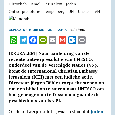
Historisch
Israël
Jeruzalem
Joden
Ontwerpresolutie
Tempelberg
UN
Unesco
VN
GEPLAATST DOOR:
SJOUKJE DIJKSTRA
02/11/2016
W
T
F
P
E
G
O
P
h
e
a
r
m
m
u
r
JERUZALEM | Naar aanleiding van de
a
l
c
i
a
a
t
i
recente ontwerpresolutie van UNESCO,
t
e
e
n
i
i
l
n
onderdeel van de Verenigde Naties (VN),
komt de International Christian Embassy
s
g
b
t
l
l
o
t
Jerusalem (ICEJ) met een ludieke actie.
A
r
o
F
o
Directeur Jürgen Bühler roept christenen op
p
a
o
r
k
om een bijbel op te sturen naar UNESCO om
p
m
k
i
.
hun geheugen op te frissen aangaande de
geschiedenis van Israël.
e
c
n
o
Op de ontwerpresolutie, waarin staat dat
Joden