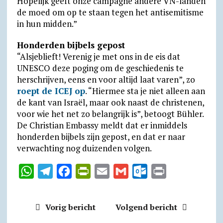
Hopelijk geeft onze campagne andere VN-landen
de moed om op te staan tegen het antisemitisme
in hun midden.”
Honderden bijbels gepost
“Alsjeblieft! Verenig je met ons in de eis dat
UNESCO deze poging om de geschiedenis te
herschrijven, eens en voor altijd laat varen”, zo
roept de ICEJ op
. “Hiermee sta je niet alleen aan
de kant van Israël, maar ook naast de christenen,
voor wie het net zo belangrijk is”, betoogt Bühler.
De Christian Embassy meldt dat er inmiddels
honderden bijbels zijn gepost, en dat er naar
verwachting nog duizenden volgen.
W
T
F
P
E
G
O
P
h
e
a
r
m
m
u
r
a
l
c
i
a
a
t
i
Vorig bericht
Volgend bericht
t
e
e
n
i
i
l
n