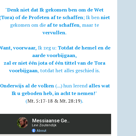
"
Denk niet dat Ik gekomen ben om de Wet
(Tora) of de Profeten af te schaffen
; Ik ben
niet
gekomen om die
af te schaffen
, maar te
vervullen
.
Want, voorwaar,
Ik zeg u:
Totdat de hemel en de
aarde voorbijgaan,
zal er niet één jota of één tittel van de Tora
voorbijgaan
, totdat het alles geschied is.
Onderwijs al de volken
(...) hun lerend
alles wat
Ik u geboden heb, in acht te nemen!
"
(
Mt. 5:17-18 & Mt. 28:19
).