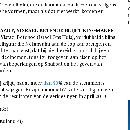
oeven Rivlin, die de kandidaat zal kiezen die volgens
e te vormen, maar als dat niet werkt, komen er
C
I
SLAAGT, YISRAEL BETENOE BLIJFT KINGMAKER
Yisrael Betenoe (Israël Ons Huis), verdubbelde bijna
utelfiguur die Netanyahu aan de top kan brengen en
r aan vast, dat hij niet bereid is om zich bij een
 deelnemen, tenzij zij toegeven aan eisen op het
en van beperkingen op Shabbat en het geven van
holen.
ij krijgt, nadat meer
dan 90
% van de stemmen is
cht wijzigen. Er zijn minimaal 61 zetels nodig om een
 de resultaten van de verkiezingen in april 2019.
(35)
 Kulanu 4))