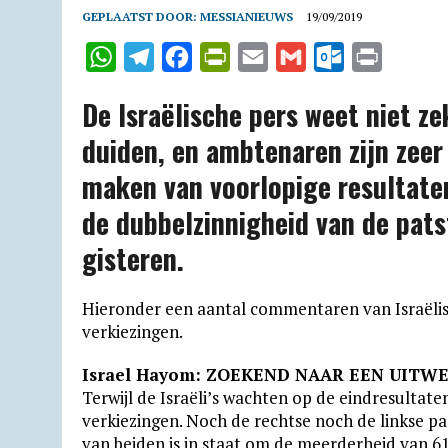
GEPLAATST DOOR:
MESSIANIEUWS
19/09/2019
W
T
F
P
E
G
O
P
h
e
a
r
m
m
u
r
De Israëlische pers weet niet z
a
l
c
i
a
a
t
i
duiden, en ambtenaren zijn zee
t
e
e
n
i
i
l
n
maken van voorlopige resultate
s
g
b
t
l
l
o
t
A
r
o
F
o
de dubbel­zinnigheid van de pat­s
p
a
o
r
k
gisteren.
p
m
k
i
.
e
c
Hieronder een aantal commentaren van Israëlis
n
o
verkiezingen.
d
m
Israel Hayom: ZOEKEND NAAR EEN UITW
l
Terwijl de Israëli’s wachten op de eindresultaten,
y
verkiezingen. Noch de rechtse noch de linkse pa
van beiden is in staat om de meerderheid van 61 