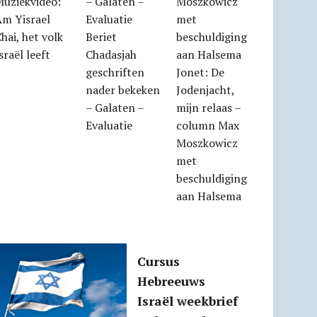
Muziekvideo:
Am Yisrael
hai, het volk
Beriet
sraël leeft
Chadasjah
geschriften
Jonet: De
nader bekeken
Jodenjacht,
– Galaten –
mijn relaas –
Evaluatie
column Max
Moszkowicz
met
beschuldiging
aan Halsema
Cursus
Hebreeuws
Israël weekbrief