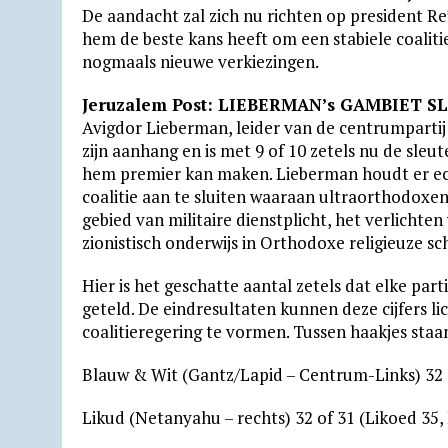
De aandacht zal zich nu richten op president Re’
hem de beste kans heeft om een stabiele coaliti
nogmaals nieuwe verkiezingen.
Jeruzalem Post: LIEBERMAN’s GAMBIET 
Avigdor Lieberman, leider van de centrumpartij 
zijn aanhang en is met 9 of 10 zetels nu de sle
hem premier kan maken. Lieberman houdt er echte
coalitie aan te sluiten waaraan ultraorthodoxen
gebied van militaire dienstplicht, het verlicht
zionistisch onderwijs in Orthodoxe religieuze sc
Hier is het geschatte aantal zetels dat elke part
geteld. De eindresultaten kunnen deze cijfers li
coalitieregering te vormen. Tussen haakjes staan
Blauw & Wit (Gantz/Lapid – Centrum-Links) 32 
Likud (Netanyahu – rechts) 32 of 31 (Likoed 35,