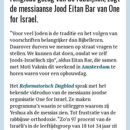
A
r
o
F
o
de messiaanse Jood Eitan Bar van One
p
a
o
r
k
for Israel.
p
m
k
i
.
e
c
“Voor veel Joden is de traditie en het volgen van
n
o
voorschriften belangrijker dan Bijbellezen.
Daarover durven we mensen op straat vragen te
d
m
stellen. We kunnen dat doen, omdat we zelf
l
Joods-Israëlisch zijn”, aldus Eitan Bar, die samen
y
met Moti Vaknin dit weekend in
Amsterdam
te
horen waren voor een opbouwdag.
Het
Reformatorisch Dagblad
sprak met het
bekende videoduo van de messiaans-joodse
organisatie One for Israel. Ze maken
programma’s waarin ze uitleggen waarom zij
Yeshua als de messias zien. Tot frustratie van de
rabbijnse orthodoxie. “Zo’n 97 procent van de
Israëli’s in de leeftijdsgroep van 18 tot 34 jaar zit