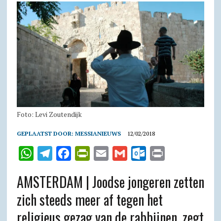
Foto: Levi Zoutendijk
GEPLAATST DOOR:
MESSIANIEUWS
12/02/2018
W
T
F
P
E
G
O
P
h
e
a
r
m
m
u
r
AMSTERDAM | Joodse jongeren zetten
a
l
c
i
a
a
t
i
zich steeds meer af tegen het
t
e
e
n
i
i
l
n
religieus gezag van de rabbijnen, zegt
s
g
b
t
l
l
o
t