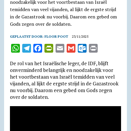
GEPLAATST DOOR:
FLOOR POOT
23/11/2025
W
T
F
P
E
G
O
P
h
e
a
r
m
m
u
r
De rol van het Israëlische leger, de IDF, blijft
a
l
c
i
a
a
t
i
onver­min­derd belang­rijk en nood­zake­lijk voor
t
e
e
n
i
i
l
n
het voort­bestaan van Israël temidden van veel
vijanden, al lijkt de ergste strijd in de Gazastrook
s
g
b
t
l
l
o
t
nu voorbij. Daarom een gebed om Gods zegen
A
r
o
F
o
over de soldaten.
p
a
o
r
k
p
m
k
i
.
e
c
n
o