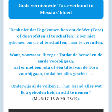
Gods vernieuwde Tora-verbond in
Messias' bloed
"
Denk niet dat Ik gekomen ben om de Wet (Tora)
of de Profeten af te schaffen
; Ik ben
niet
gekomen om die
af te schaffen
, maar te
vervullen
.
Want, voorwaar,
Ik zeg u:
Totdat de hemel en de
aarde voorbijgaan,
zal er niet één jota of één tittel van de Tora
voorbijgaan
, totdat het alles geschied is.
Onderwijs al de volken
(...) hun lerend
alles wat
Ik u geboden heb, in acht te nemen!
"
(
Mt. 5:17-18 & Mt. 28:19
).