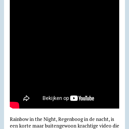
n
o
d
m
l
y
Rainbow in the Night, Regenboog in de nacht, is
een korte maar buitengewoon krachtige video die