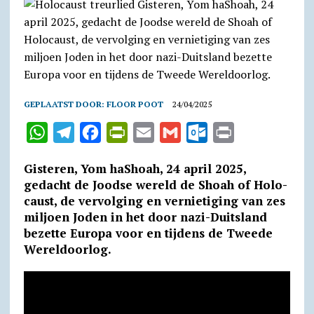
GEPLAATST DOOR:
FLOOR POOT
24/04/2025
W
T
F
P
E
G
O
P
h
e
a
r
m
m
u
r
Gisteren, Yom haShoah, 24 april 2025,
a
l
c
i
a
a
t
i
gedacht de Joodse wereld de Shoah of Holo­
t
e
e
n
i
i
l
n
caust, de vervol­ging en vernietiging van zes
miljoen Joden in het door nazi-Duitsland
s
g
b
t
l
l
o
t
bezette Europa voor en tijdens de Tweede
A
r
o
F
o
Wereld­oorlog.
p
a
o
r
k
p
m
k
i
.
e
c