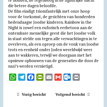
te houden, de regen­boog in de figuur­lijke nacht
die betere dagen beloofde.
De film eindigt triomfantelijk met onze hoop
voor de toekomst, de gezichten van honderden
hedendaagse Joodse kinderen. Rainbow in the
Night is zowel een euforisch eerbetoon aan de
ontembare menselijke geest die het Joodse volk
in staat stelde om tegen alle verwachtingen in te
overleven, als een oproep om de vonk van Joodse
trots en eenheid onder Joden wereldwijd weer
aan te wakkeren, terwijl we doorgaan met het
opnieuw opbouwen van de generaties die door de
nazi’s werden vernietigd.
W
T
F
P
E
G
O
P
h
e
a
r
m
m
u
r
a
l
c
i
a
a
t
i
Vorig bericht
Volgend bericht
t
e
e
n
i
i
l
n
s
g
b
t
l
l
o
t