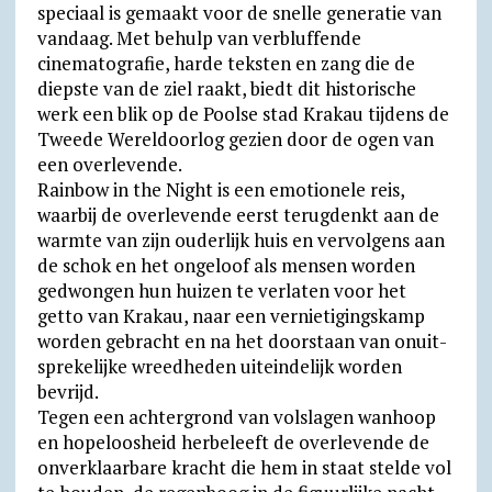
speciaal is gemaakt voor de snelle generatie van
vandaag. Met behulp van verbluffende
cinematografie, harde teksten en zang die de
diepste van de ziel raakt, biedt dit historische
werk een blik op de Poolse stad Krakau tijdens de
Tweede Wereldoorlog gezien door de ogen van
een overlevende.
Rainbow in the Night is een emotionele reis,
waarbij de overlevende eerst terugdenkt aan de
warmte van zijn ouderlijk huis en vervolgens aan
de schok en het ongeloof als mensen worden
gedwongen hun huizen te verlaten voor het
getto van Krakau, naar een vernie­tigings­kamp
worden gebracht en na het doorstaan van onuit­
spre­ke­lijke wreed­heden uiteindelijk worden
bevrijd.
Tegen een achtergrond van volslagen wanhoop
en hope­loos­heid herbe­leeft de over­levende de
onver­klaar­bare kracht die hem in staat stelde vol