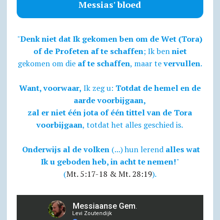
Messias' bloed
"
Denk niet dat Ik gekomen ben om de Wet (Tora)
of de Profeten af te schaffen
; Ik ben
niet
gekomen om die
af te schaffen
, maar te
vervullen
.
Want, voorwaar,
Ik zeg u:
Totdat de hemel en de
aarde voorbijgaan,
zal er niet één jota of één tittel van de Tora
voorbijgaan
, totdat het alles geschied is.
Onderwijs al de volken
(...) hun lerend
alles wat
Ik u geboden heb, in acht te nemen!
"
(
Mt. 5:17-18 & Mt. 28:19
).