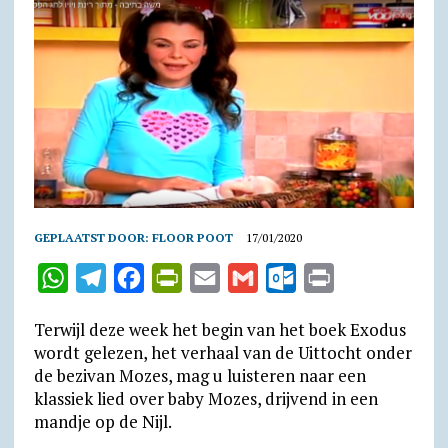
GEPLAATST DOOR:
FLOOR POOT
17/01/2020
W
T
F
P
E
G
O
P
h
e
a
r
m
m
u
r
Terwijl deze week het begin van het boek Exodus
a
l
c
i
a
a
t
i
wordt gelezen, het verhaal van de Uittocht onder
t
e
e
n
i
i
l
n
de bezivan Mozes, mag u luisteren naar een
klassiek lied over baby Mozes, drijvend in een
s
g
b
t
l
l
o
t
mandje op de Nijl.
A
r
o
F
o