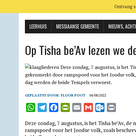
Ontvang s
LEERHUIS
MESSIAANSE GEMEENTE
NIEUWS, ACHT
Op Tisha be’Av lezen we d
GEPLAATST DOOR:
FLOOR POOT
04/08/2022
W
T
F
P
E
G
O
P
h
e
a
r
m
m
u
r
Deze zondag, 7 augustus, is het Tisha be’Av, d
a
l
c
i
a
a
t
i
rampspoed voor het Joodse volk, zoals beschre
t
e
e
n
i
i
l
n