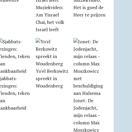
gemeente
Muziekvideo:
Muziekvideo:
Het is goed de
Am Yisrael
Heer te prijzen
Chai, het volk
Israël leeft
Yo'el Berkowitz
jabbats­
spreekt in
ezingen:
Woudenberg
Tienden, teken
van
Jonet: De
dankbaarheid
Jodenjacht,
mijn relaas –
column Max
Moszkowicz