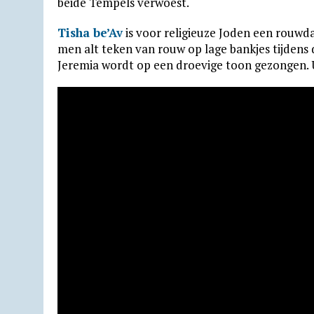
beide Tempels verwoest.
s
g
b
t
l
l
o
t
Tisha be’Av
is voor religieuze Joden een rouwda
A
r
o
F
o
men alt teken van rouw op lage bankjes tijdens
p
a
o
r
k
Jeremia wordt op een droevige toon gezongen. U
p
m
k
i
.
e
c
n
o
d
m
l
y