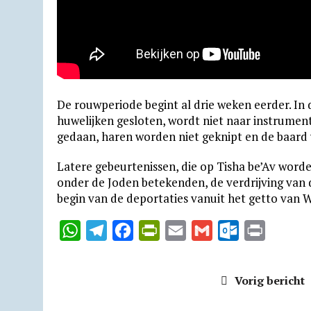
De rouwperiode begint al drie weken eerder. In
huwelijken gesloten, wordt niet naar instrume
gedaan, haren worden niet geknipt en de baard 
Latere gebeurtenissen, die op Tisha be’Av worde
onder de Joden betekenden, de verdrijving van 
begin van de deportaties vanuit het getto van 
W
T
F
P
E
G
O
P
h
e
a
r
m
m
u
r
a
l
c
i
a
a
t
i
Vorig bericht
t
e
e
n
i
i
l
n