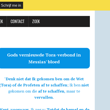
EK
CONTACT
ZOEK
Gods vernieuwde Tora-verbond in
Messias' bloed
"
Denk niet dat Ik gekomen ben om de Wet
(Tora) of de Profeten af te schaffen
; Ik ben
niet
gekomen om die
af te schaffen
, maar te
vervullen
.
Want, voorwaar,
Ik zeg u:
Totdat de hemel en de