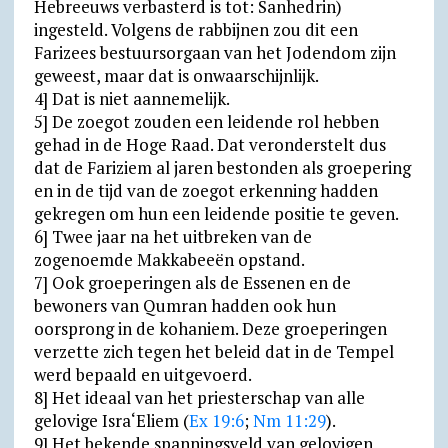
Hebreeuws verbasterd is tot: Sanhedrin)
ingesteld. Volgens de rabbijnen zou dit een
Farizees bestuursorgaan van het Jodendom zijn
geweest, maar dat is onwaarschijnlijk.
4] Dat is niet aannemelijk.
5] De zoegot zouden een leidende rol hebben
gehad in de Hoge Raad. Dat veronderstelt dus
dat de Fariziem al jaren bestonden als groepering
en in de tijd van de zoegot erkenning hadden
gekregen om hun een leidende positie te geven.
6] Twee jaar na het uitbreken van de
zogenoemde Makkabeeën opstand.
7] Ook groeperingen als de Essenen en de
bewoners van Qumran hadden ook hun
oorsprong in de kohaniem. Deze groeperingen
verzette zich tegen het beleid dat in de Tempel
werd bepaald en uitgevoerd.
8] Het ideaal van het priesterschap van alle
gelovige Isra‘Eliem (
Ex 19:6
;
Nm 11:29
).
9] Het bekende spanningsveld van gelovigen