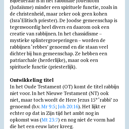
Bijbelleraar is in het rabbinale Jodendom
(Judaïsme) minder een spirituele functie, zoals in
de christenheid, maar zeker ook geen kohen
(Isra‘Elitisch priester). De Joodse gemeenschap is
tegenwoordig heel divers en daarom ook een
creatie van rabbijnen. In het chassidisme –
mystieke splintergroeperingen – worden de
rabbijnen ‘rebbes’ genoemd en die staan veel
dichter bij hun gemeenschap. Ze hebben een
patriarchale (herderlijke), maar ook een
spirituele functie (priesterlijk).
Ontwikkeling titel
In het Oude Testament (OT) komt de titel rabbijn
niet voor. In het Nieuwe Testament (NT) ook
niet, maar toch wordt de Here Jezus 15* ‘rabbi’ zo
genoemd (b.v.
Mr 9:5
;
Joh 20:16
). Het lijkt er
echter op dat in Zijn tijd het ambt nog in
opkomst was (
Mt 23:7
) en nog niet de vorm had
die het een eeuw later kreeg.