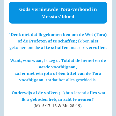
Gods vernieuwde Tora-verbond in
Messias' bloed
"
Denk niet dat Ik gekomen ben om de Wet (Tora)
of de Profeten af te schaffen
; Ik ben
niet
gekomen om die
af te schaffen
, maar te
vervullen
.
Want, voorwaar,
Ik zeg u:
Totdat de hemel en de
aarde voorbijgaan,
zal er niet één jota of één tittel van de Tora
voorbijgaan
, totdat het alles geschied is.
Onderwijs al de volken
(...) hun lerend
alles wat
Ik u geboden heb, in acht te nemen!
"
(
Mt. 5:17-18 & Mt. 28:19
).