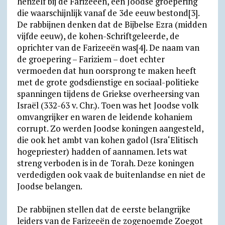
henzelf bij de Farizeeën, een Joodse groepering
die waarschijnlijk vanaf de 3de eeuw bestond[3].
De rabbijnen denken dat de Bijbelse Ezra (midden
vijfde eeuw), de kohen-Schriftgeleerde, de
oprichter van de Farizeeën was[4]. De naam van
de groepering – Fariziem – doet echter
vermoeden dat hun oorsprong te maken heeft
met de grote godsdienstige en sociaal-politieke
spanningen tijdens de Griekse overheersing van
Israël (332-63 v. Chr.). Toen was het Joodse volk
omvangrijker en waren de leidende kohaniem
corrupt. Zo werden Joodse koningen aangesteld,
die ook het ambt van kohen gadol (Isra‘Elitisch
hogepriester) hadden of aannamen. Iets wat
streng verboden is in de Torah. Deze koningen
verdedigden ook vaak de buitenlandse en niet de
Joodse belangen.
De rabbijnen stellen dat de eerste belangrijke
leiders van de Farizeeën de zogenoemde Zoegot