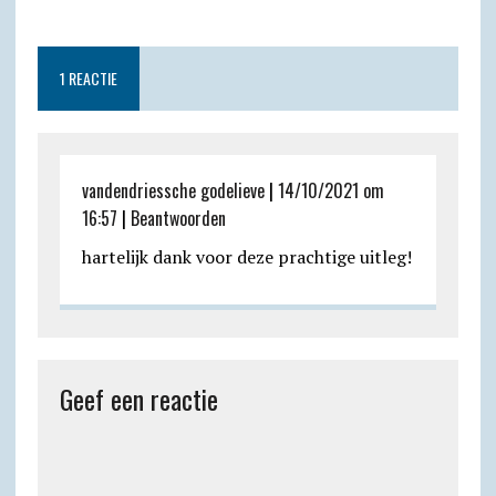
t
e
e
n
i
i
l
n
s
g
b
t
l
l
o
t
A
r
o
F
o
1 REACTIE
p
a
o
r
k
p
m
k
i
.
e
c
vandendriessche godelieve
|
14/10/2021 om
n
o
16:57
|
Beantwoorden
d
m
hartelijk dank voor deze prachtige uitleg!
l
y
Geef een reactie