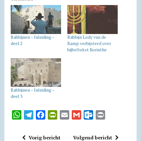
Rabbijnen – Inleiding –
Rabbijn Lody van de
deel 2
Kamp verbijsterd over
bijbeltekst Korinthe
Rabbijnen – Inleiding –
deel 3
W
T
F
P
E
G
O
P
h
e
a
r
m
m
u
r
a
l
c
i
a
a
t
i
Vorig bericht
Volgend bericht