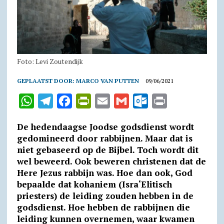
Foto: Levi Zoutendijk
GEPLAATST DOOR:
MARCO VAN PUTTEN
09/06/2021
W
T
F
P
E
G
O
P
h
e
a
r
m
m
u
r
De hedendaagse Joodse godsdienst wordt
a
l
c
i
a
a
t
i
gedomineerd door rabbijnen. Maar dat is
t
e
e
n
i
i
l
n
niet gebaseerd op de Bijbel. Toch wordt dit
wel beweerd. Ook beweren christenen dat de
s
g
b
t
l
l
o
t
Here Jezus rabbijn was. Hoe dan ook, God
A
r
o
F
o
bepaalde dat kohaniem (Isra‘Elitisch
p
a
o
r
k
priesters) de leiding zouden hebben in de
p
m
k
i
.
godsdienst. Hoe hebben de rabbijnen die
leiding kunnen overnemen, waar kwamen
e
c