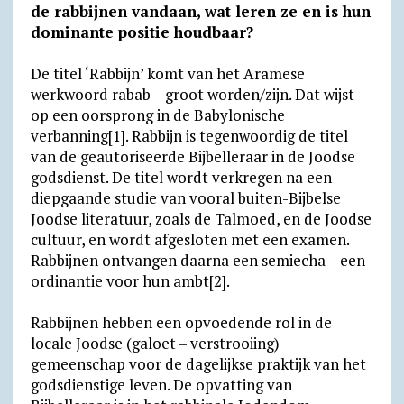
de rabbijnen vandaan, wat leren ze en is hun
n
o
dominante positie houdbaar?
d
m
De titel ‘Rabbijn’ komt van het Aramese
l
werkwoord rabab – groot worden/zijn. Dat wijst
y
op een oorsprong in de Babylonische
verbanning[1]. Rabbijn is tegenwoordig de titel
van de geautoriseerde Bijbelleraar in de Joodse
godsdienst. De titel wordt verkregen na een
diepgaande studie van vooral buiten-Bijbelse
Joodse literatuur, zoals de Talmoed, en de Joodse
cultuur, en wordt afgesloten met een examen.
Rabbijnen ontvangen daarna een semiecha – een
ordinantie voor hun ambt[2].
Rabbijnen hebben een opvoedende rol in de
locale Joodse (galoet – verstrooiing)
gemeenschap voor de dagelijkse praktijk van het
godsdienstige leven. De opvatting van