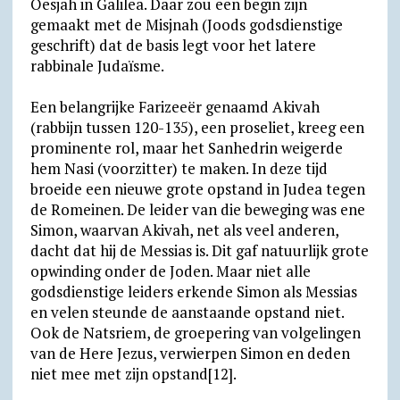
Oesjah in Galilea. Daar zou een begin zijn
gemaakt met de Misjnah (Joods godsdienstige
geschrift) dat de basis legt voor het latere
rabbinale Judaïsme.
Een belangrijke Farizeeër genaamd Akivah
(rabbijn tussen 120-135), een proseliet, kreeg een
prominente rol, maar het Sanhedrin weigerde
hem Nasi (voorzitter) te maken. In deze tijd
broeide een nieuwe grote opstand in Judea tegen
de Romeinen. De leider van die beweging was ene
Simon, waarvan Akivah, net als veel anderen,
dacht dat hij de Messias is. Dit gaf natuurlijk grote
opwinding onder de Joden. Maar niet alle
godsdienstige leiders erkende Simon als Messias
en velen steunde de aanstaande opstand niet.
Ook de Natsriem, de groepering van volgelingen
van de Here Jezus, verwierpen Simon en deden
niet mee met zijn opstand[12].