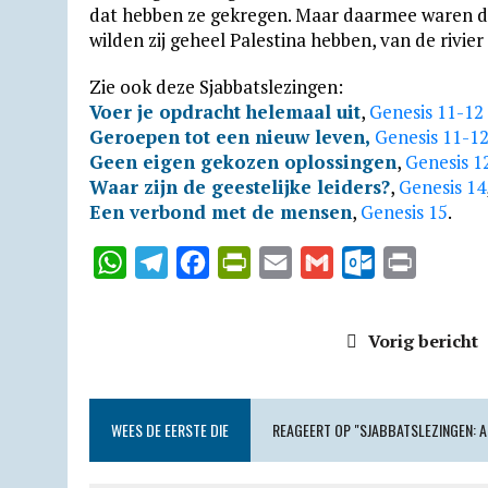
dat hebben ze gekregen. Maar daarmee waren d
wilden zij geheel Palestina hebben, van de rivie
Zie ook deze Sjabbatslezingen:
Voer je opdracht helemaal uit
,
Genesis 11-12
Geroepen tot een nieuw leven,
Genesis 11-1
Geen eigen gekozen oplossingen
,
Genesis 1
Waar zijn de geestelijke leiders?
,
Genesis 14
Een verbond met de mensen
,
Genesis 15
.
W
T
F
P
E
G
O
P
h
e
a
r
m
m
u
r
a
l
c
i
a
a
t
i
Vorig bericht
t
e
e
n
i
i
l
n
s
g
b
t
l
l
o
t
A
r
o
F
o
WEES DE EERSTE DIE
REAGEERT OP "SJABBATSLEZINGEN: A
p
a
o
r
k