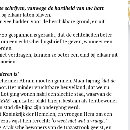
 te schrijven, vanwege de hardheid van uw hart
bij elkaar laten blijven.
n vee hadden voor de beschikbare grond, en uit
 zo gespan­nen is geraakt, dat de echte­lieden beter
om een echt­schei­dings­brief te geven, wanneer een
orden.
iet verdragen, kunnen ze beter een eind bij elkaar uit
emoeien.
deren is’
escher­mer Abram moeten gunnen. Maar hij zag
‘dat de
oor. Het minder vrucht­bare heuvel­land, dat we nu
 Lot ging wonen nabij een slechte stad, waarvan de
HEERE’
zijn. Later blijkt hij zijn bestaan als tentbewoner
stad die bijna zijn ondergang werd.
het Koninkrijk der Hemelen, en vroegen Hem om een
Jezus wijst hen terecht:
‘U weet niet wat u vraagt.’
e Arabische bewoners van de Gazastrook geëist, en