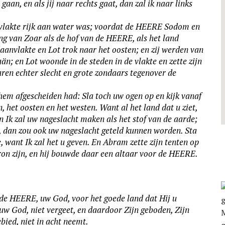
s gaan, en als jij naar rechts gaat, dan zal ik naar links
n­vlakte rijk aan water was; voordat de HEERE Sodom en
ing van Zoar als de hof van de HEERE, als het land
aan­vlakte en Lot trok naar het oosten; en zij werden van
n; en Lot woonde in de steden in de vlakte en zette zijn
en echter slecht en grote zondaars tegenover de
em afgescheiden had: Sla toch uw ogen op en kijk vanaf
, het oosten en het westen. Want al het land dat u ziet,
n Ik zal uw nage­slacht maken als het stof van de aarde;
, dan zou ook uw nage­slacht geteld kunnen worden. Sta
te, want Ik zal het u geven. En Abram zette zijn tenten op
ron zijn, en hij bouwde daar een altaar voor de HEERE.
n de HEERE, uw God, voor het goede land dat Hij u
w God, niet vergeet, en daardoor Zijn geboden, Zijn
bied, niet in acht neemt.