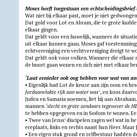
Moses heeft toegestaan een echtscheidingsbrief
Wat niet bij elkaar past, moet je niet gedwongen 
Dat gold voor Lot en Abram, die te grote kudde
elkaar gingen.
Dat geldt voor een huwelijk, wanneer de situatie
uit elkaar kunnen gaan. Moses gaf toe­stem­ming 
echt­vereni­ging een vecht­ver­eni­ging dreigt te w
Dat geldt ook voor volken. Wanneer die elkaar n
de buurt gaan wonen en zich niet met elkaar b
‘Laat eenieder ook oog hebben voor wat van an
• Eigenlijk had Lot de keuze aan zijn oom en b
Jordaan­vlakte rijk aan water was’
, en koos daarv
Judea en Samaria noemen, liet hij aan Abraham.
mannen
‘slecht en grote zondaars tegenover de 
te hebben opgegeven en in Sodom te wonen. Een 
• Twee van Jezus’ discipelen zagen wel wat in 
ereplaats, links en rechts naast hun Heer. Maar 
• Een eigen stuk grond en zelfbestuur hadden d