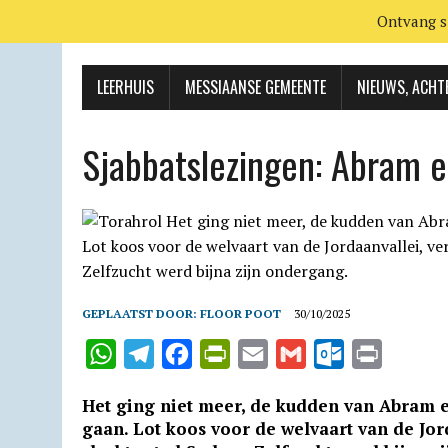
Ontvang s
LEERHUIS
MESSIAANSE GEMEENTE
NIEUWS, ACHT
Sjabbatslezingen: Abram e
GEPLAATST DOOR:
FLOOR POOT
30/10/2025
W
T
F
P
E
G
O
P
h
e
a
r
m
m
u
r
Het ging niet meer, de kudden van Abram e
a
l
c
i
a
a
t
i
gaan. Lot koos voor de welvaart van de Jor
t
e
e
n
i
i
l
n