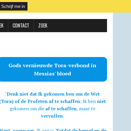
EK
CONTACT
ZOEK
Gods vernieuwde Tora-verbond in
Messias' bloed
"
Denk niet dat Ik gekomen ben om de Wet
(Tora) of de Profeten af te schaffen
; Ik ben
niet
gekomen om die
af te schaffen
, maar te
vervullen
.
Want, voorwaar,
Ik zeg u:
Totdat de hemel en de