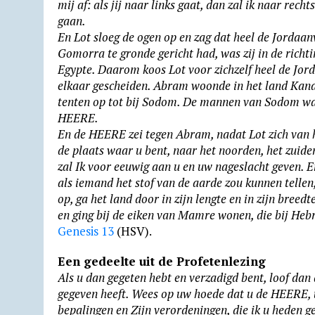
mij af: als jij naar links gaat, dan zal ik naar recht
gaan.
En Lot sloeg de ogen op en zag dat heel de Jordaa
Gomorra te gronde gericht had, was zij in de richt
Egypte. Daarom koos Lot voor zichzelf heel de Jord
elkaar geschei­den. Abram woonde in het land Kanaä
tenten op tot bij Sodom. De mannen van Sodom war
HEERE.
En de HEERE zei tegen Abram, nadat Lot zich van h
de plaats waar u bent, naar het noorden, het zuiden
zal Ik voor eeuwig aan u en uw nage­slacht geven. E
als iemand het stof van de aarde zou kunnen tellen
op, ga het land door in zijn lengte en in zijn breed
en ging bij de eiken van Mamre wonen, die bij Heb
Genesis 13
(HSV).
Een gedeelte uit de Profetenlezing
Als u dan gegeten hebt en verzadigd bent, loof da
gegeven heeft. Wees op uw hoede dat u de HEERE, u
bepalingen en Zijn verordeningen, die ik u heden ge