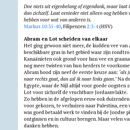
Doe niets uit eigenbelang of eigendunk, maar laat in
dan zichzelf. Laat eenieder niet alleen oog hebben
hebben voor wat van anderen is.
Markus 10:35-40
, Filipenzen
2:3-4
(HSV)
Abram en Lot scheiden van elkaar
Het ging gewoon niet meer, de kudden vee van 
beschikbare gras in het gebied waar zijn rondtr
Kanaänieten ook grond voor hun vee en graanak
nog meer twisten van hun herders te voorkome
Abram bood zijn neef de eerste keuze aan:
‘als 
naar rechts gaat, dan zal ik naar links gaan.’
Na de
Egypte, waar de Nijl altijd voor goede oogsten z
Lot voor zichzelf de vrucht­bare Jordaan­vlakte.
Zo hebben in de afgelopen eeuw ook duizenden ga
voor gekozen, te verhuizen naar Palestina, een 
was goed betaald werk te vinden bij de Joodse p
ont­gin­nen en in cultuur brengen. Maar velen va
danken hebben.