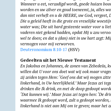
Wanneer u eet, verzadigd wordt, goede huizen bouw
worden en uw zilver en goud toeneemt, ja, alles wat
dan niet verheft en u de HEERE, uw God, vergeet, Die
Die u geleid heeft in die grote en vreselijke woest
water was; Die uit hard gesteente water voor u lie
vaderen niet gekend hadden, opdat Hij u zou veroot
wel te doen; en dat u (dan) niet in uw hart zegt: M
vermogen voor mij verworven.
Deuteronomium 8:10-17
(HSV)
Gedeelten uit het Nieuwe Testament
En Jakobus en Johannes, de zonen van Zebedeüs, kw
willen dat U voor ons doet wat wij ook maar vragen.
zij zeiden tegen Hem: ‘Geef ons dat wij mogen zitt
linkerhand, in Uw heerlijkheid.’ Maar Jezus zei teg
drinken die Ik drink, en met de doop gedoopt wor
‘Dat kunnen wij.’ Maar Jezus zei tegen hen: ‘De dri
waarmee Ik gedoopt word, zult u gedoopt worden, 
linkerhand is niet aan Mij om te geven; maar het z