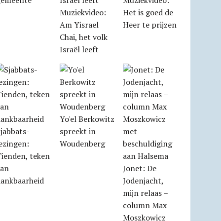
gemeente
Muziekvideo:
Muziekvideo:
Het is goed de
Am Yisrael
Heer te prijzen
Chai, het volk
Israël leeft
Yo'el Berkowitz
jabbats­
spreekt in
ezingen:
Woudenberg
Tienden, teken
van
Jonet: De
dankbaarheid
Jodenjacht,
mijn relaas –
column Max
Moszkowicz