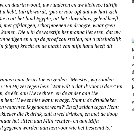
t en daarin woont, uw runderen en uw kleinvee talrijk
 u hebt, talrijk wordt, (pas ervoor op) dat uw hart zich
 u uit het land Egypte, uit het slavenhuis, geleid heeft;
ijn, met gifslangen, schorpioenen en droogte, waar geen
t komen, Die u in de woestijn het manna liet eten, dat uw
moedigen en u op de proef zou stellen, om u uiteindelijk
ijn (eigen) kracht en de macht van míjn hand heeft dit
amen naar Jezus toe en zeiden: ‘Meester, wij zouden
S
’ En Hij zei tegen hen: ‘Wat wilt u dat Ik voor u doe?’ En
l
en, de één aan Uw rechter- en de ander aan Uw
en hen: ‘U weet niet wat u vraagt. Kunt u de drinkbeker
den waarmee Ik gedoopt word?’ En zij zeiden tegen Hem:
nkbeker die Ik drink, zult u wel drinken, en met de doop
maar het zitten aan Mijn rechter- en aan Mijn
al gegeven worden aan hen voor wie het bestemd is.’