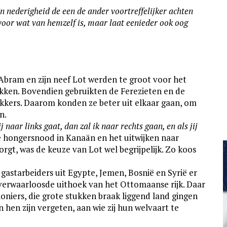
 nederigheid de een de ander voor­tref­fe­lij­ker achten
 voor wat van hemzelf is, maar laat eenieder ook oog
Abram en zijn neef Lot werden te groot voor het
okken. Bovendien gebruikten de Ferezieten en de
kers. Daarom konden ze beter uit elkaar gaan, om
n.
jij naar links gaat, dan zal ik naar rechts gaan, en als jij
 hongers­nood in Kanaän en het uitwijken naar
orgt, was de keuze van Lot wel begrijpelijk. Zo koos
st­arbeiders uit Egypte, Jemen, Bosnië en Syrië er
verwaar­loosde uithoek van het Otto­maan­se rijk. Daar
ioniers, die grote stukken braak liggend land gingen
n hen zijn vergeten, aan wie zij hun welvaart te