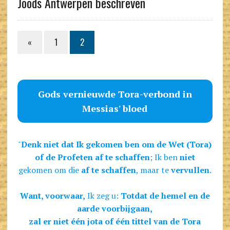
Joods Antwerpen beschreven
«
1
2
Gods vernieuwde Tora-verbond in
Messias' bloed
"
Denk niet dat Ik gekomen ben om de Wet (Tora)
of de Profeten af te schaffen
; Ik ben
niet
gekomen om die
af te schaffen
, maar te
vervullen
.
Want, voorwaar,
Ik zeg u:
Totdat de hemel en de
aarde voorbijgaan,
zal er niet één jota of één tittel van de Tora