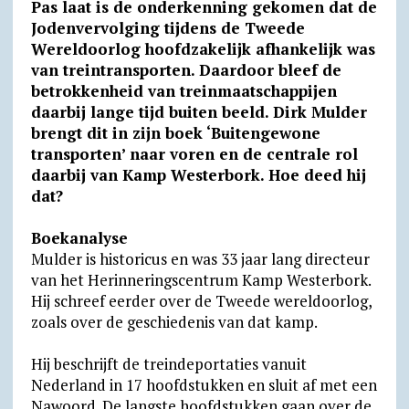
Pas laat is de onderkenning gekomen dat de
a
l
c
i
a
a
t
i
Jodenvervolging tijdens de Tweede
t
e
e
n
i
i
l
n
Wereldoorlog hoofdzakelijk afhankelijk was
van treintransporten. Daardoor bleef de
s
g
b
t
l
l
o
t
betrokkenheid van treinmaatschappijen
A
r
o
F
o
daarbij lange tijd buiten beeld. Dirk Mulder
p
a
o
r
k
brengt dit in zijn boek ‘Buitengewone
p
m
k
i
.
transporten’ naar voren en de centrale rol
daarbij van Kamp Westerbork. Hoe deed hij
e
c
dat?
n
o
d
m
Boekanalyse
Mulder is historicus en was 33 jaar lang directeur
l
van het Herinneringscentrum Kamp Westerbork.
y
Hij schreef eerder over de Tweede wereldoorlog,
zoals over de geschiedenis van dat kamp.
Hij beschrijft de treindeportaties vanuit
Nederland in 17 hoofdstukken en sluit af met een
Nawoord. De langste hoofdstukken gaan over de