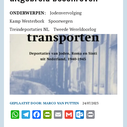
ONDERWERPEN:
Jodenvervolging
Kamp Westerbork
Spoorwegen
Treindeportaties NL
Tweede Wereldoorlog
GEPLAATST DOOR:
MARCO VAN PUTTEN
24/07/2023
W
T
F
P
E
G
O
P
h
e
a
r
m
m
u
r