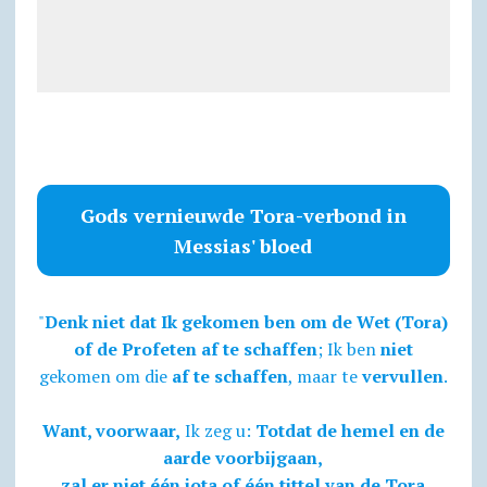
Gods vernieuwde Tora-verbond in
Messias' bloed
"
Denk niet dat Ik gekomen ben om de Wet (Tora)
of de Profeten af te schaffen
; Ik ben
niet
gekomen om die
af te schaffen
, maar te
vervullen
.
Want, voorwaar,
Ik zeg u:
Totdat de hemel en de
aarde voorbijgaan,
zal er niet één jota of één tittel van de Tora