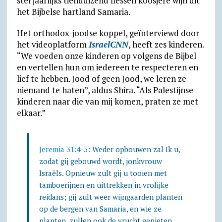
stel jaarlijks tienduizend flessen koosjere wijn uit
het Bijbelse hartland Samaria.
l
y
Het orthodox-joodse koppel, geïnterviewd door
het videoplatform
IsraelCNN
, heeft zes kinderen.
“We voeden onze kinderen op volgens de Bijbel
en vertellen hun om iedereen te respecteren en
lief te hebben. Jood of geen Jood, we leren ze
niemand te haten”, aldus Shira. “Als Palestijnse
kinderen naar die van mij komen, praten ze met
elkaar.”
Jeremia 31:4-5
: Weder opbouwen zal Ik u,
zodat gij gebouwd wordt, jonkvrouw
Israëls. Opnieuw zult gij u tooien met
tamboerijnen en uittrekken in vrolijke
reidans; gij zult weer wijngaarden planten
op de bergen van Samaria, en wie ze
planten, zullen ook de vrucht genieten.