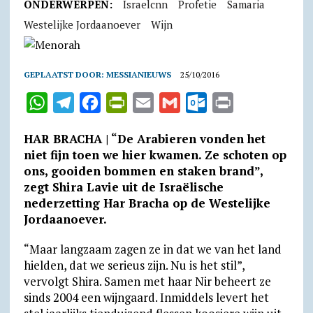
ONDERWERPEN:
Israelcnn
Profetie
Samaria
Westelijke Jordaanoever
Wijn
GEPLAATST DOOR:
MESSIANIEUWS
25/10/2016
W
T
F
P
E
G
O
P
h
e
a
r
m
m
u
r
HAR BRACHA | “De Arabieren vonden het
a
l
c
i
a
a
t
i
niet fijn toen we hier kwamen. Ze schoten op
t
e
e
n
i
i
l
n
ons, gooiden bommen en staken brand”,
zegt Shira Lavie uit de Israëlische
s
g
b
t
l
l
o
t
nederzetting Har Bracha op de Westelijke
A
r
o
F
o
Jordaanoever.
p
a
o
r
k
“Maar langzaam zagen ze in dat we van het land
p
m
k
i
.
hielden, dat we serieus zijn. Nu is het stil”,
e
c
vervolgt Shira. Samen met haar Nir beheert ze
n
o
sinds 2004 een wijngaard. Inmiddels levert het
d
m