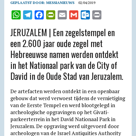
GEPLAATST DOOR:
MESSIANIEUWS
02/04/2019
W
T
F
P
E
G
O
P
h
e
a
r
m
m
u
r
JERUZALEM | Een zegelstempel en
a
l
c
i
a
a
t
i
een 2.600 jaar oude zegel met
t
e
e
n
i
i
l
n
Hebreeuwse namen werden ontdekt
s
g
b
t
l
l
o
t
A
r
o
F
o
in het Nationaal park van de City of
p
a
o
r
k
David in de Oude Stad van Jeruzalem.
p
m
k
i
.
e
c
De artefacten werden ontdekt in een openbaar
n
o
gebouw dat werd verwoest tijdens de vernietiging
van de Eerste Tempel en werd blootgelegd in
d
m
archeologische opgravingen op het Givati-
l
parkeerterrein in het David Nationaal Park in
y
Jeruzalem. De opgraving werd uitgevoerd door
archeologen van de Israel Antiquities Authority