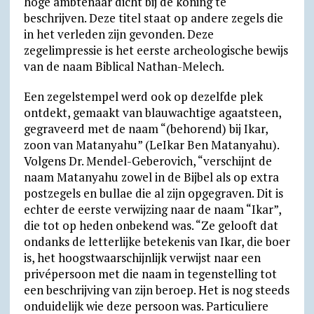
hoge ambtenaar dicht bij de koning te
beschrijven. Deze titel staat op andere zegels die
in het verleden zijn gevonden. Deze
zegelimpressie is het eerste archeologische bewijs
van de naam Biblical Nathan-Melech.
Een zegelstempel werd ook op dezelfde plek
ontdekt, gemaakt van blauwachtige agaatsteen,
gegraveerd met de naam “(behorend) bij Ikar,
zoon van Matanyahu” (LeIkar Ben Matanyahu).
Volgens Dr. Mendel-Geberovich, “verschijnt de
naam Matanyahu zowel in de Bijbel als op extra
postzegels en bullae die al zijn opgegraven. Dit is
echter de eerste verwijzing naar de naam “Ikar”,
die tot op heden onbekend was. “Ze gelooft dat
ondanks de letterlijke betekenis van Ikar, die boer
is, het hoogstwaarschijnlijk verwijst naar een
privépersoon met die naam in tegenstelling tot
een beschrijving van zijn beroep. Het is nog steeds
onduidelijk wie deze persoon was. Particuliere