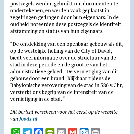
postzegels werden gebruikt om documenten te
ondertekenen, en werden vaak geplaatst in
zegelringen gedragen door hun eigenaars. In de
oudheid noteerden deze postzegels de identiteit,
afstamming en status van hun eigenaars.
“De ontdekking van een openbaar gebouw als dit,
op de westelijke helling van de City of David,
biedt veel informatie over de structuur van de
stad in deze periode en de grootte van het
administratieve gebied.” De vernietiging van dit
gebouw door een brand , blijkbaar tijdens de
Babylonische verovering van de stad in 586 v.Chr,
versterkt ons begrip van de intensiteit van de
vernietiging in de stad. “
Dit bericht verscheen voor het eerst op de website
van
Joods.nl
W
T
F
P
E
G
O
P