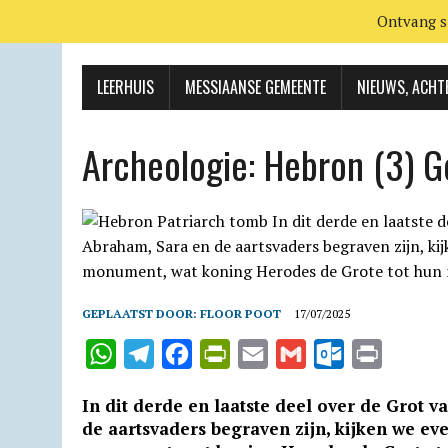
Ontvang s
LEERHUIS
MESSIAANSE GEMEENTE
NIEUWS, ACHT
Archeologie: Hebron (3) G
GEPLAATST DOOR:
FLOOR POOT
17/07/2025
W
T
F
P
E
G
O
P
h
e
a
r
m
m
u
r
In dit derde en laatste deel over de Grot 
a
l
c
i
a
a
t
i
de aarts­vaders begraven zijn, kijken we ev
t
e
e
n
i
i
l
n