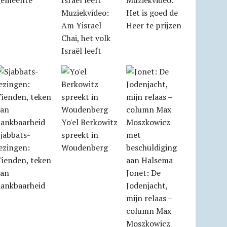
gemeente
Muziekvideo:
Muziekvideo:
Het is goed de
Am Yisrael
Heer te prijzen
Chai, het volk
Israël leeft
Yo'el Berkowitz
jabbats­
spreekt in
ezingen:
Woudenberg
Tienden, teken
van
Jonet: De
dankbaarheid
Jodenjacht,
mijn relaas –
column Max
Moszkowicz