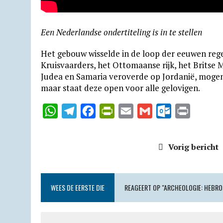
Een Nederlandse ondertiteling is in te stellen
Het gebouw wisselde in de loop der eeuwen reg
Kruisvaarders, het Ottomaanse rijk, het Britse 
Judea en Samaria veroverde op Jordanië, mogen 
maar staat deze open voor alle gelovigen.
W
T
F
P
E
G
O
P
h
e
a
r
m
m
u
r
a
l
c
i
a
a
t
i
Vorig bericht
t
e
e
n
i
i
l
n
s
g
b
t
l
l
o
t
A
r
o
F
o
WEES DE EERSTE DIE
REAGEERT OP "ARCHEOLOGIE: HEBRO
p
a
o
r
k
p
m
k
i
.