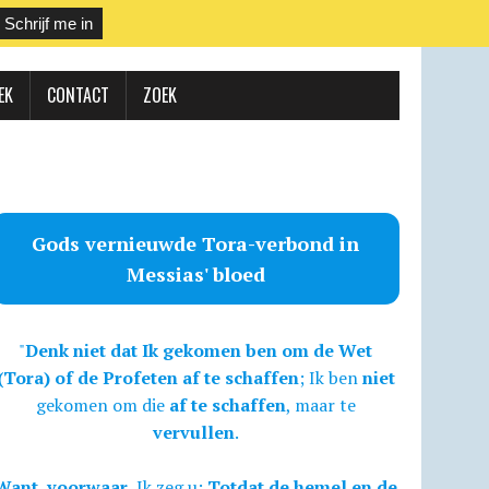
EK
CONTACT
ZOEK
Gods vernieuwde Tora-verbond in
Messias' bloed
"
Denk niet dat Ik gekomen ben om de Wet
(Tora) of de Profeten af te schaffen
; Ik ben
niet
gekomen om die
af te schaffen
, maar te
vervullen
.
Want, voorwaar,
Ik zeg u:
Totdat de hemel en de