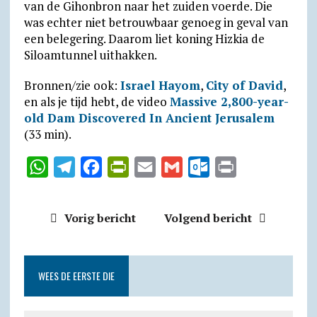
van de Gihon­bron naar het zuiden voerde. Die
was echter niet betrouw­baar genoeg in geval van
een bele­ge­ring. Daarom liet koning Hizkia de
Siloam­tunnel uithakken.
Bronnen/zie ook:
Israel Hayom
,
City of David
,
en als je tijd hebt, de video
Massive 2,800-year-
old Dam Discovered In Ancient Jerusalem
(33 min).
W
T
F
P
E
G
O
P
h
e
a
r
m
m
u
r
a
l
c
i
a
a
t
i
Vorig bericht
Volgend bericht
t
e
e
n
i
i
l
n
s
g
b
t
l
l
o
t
A
r
o
F
o
WEES DE EERSTE DIE
p
a
o
r
k
p
m
k
i
.