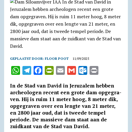
GEPLAATST DOOR:
FLOOR POOT
11/09/2025
W
T
F
P
E
G
O
P
h
e
a
r
m
m
u
r
In de Stad van David in Jeruzalem hebben
a
l
c
i
a
a
t
i
archeologen recent een grote dam opge­gra­
t
e
e
n
i
i
l
n
ven. Hij is ruim 11 meter hoog, 8 meter dik,
opge­gra­ven over een lengte van 21 meter,
s
g
b
t
l
l
o
t
en 2800 jaar oud, dat is tweede tempel
A
r
o
F
o
periode. De massieve dam staat aan de
p
a
o
r
k
zuidkant van de Stad van David.