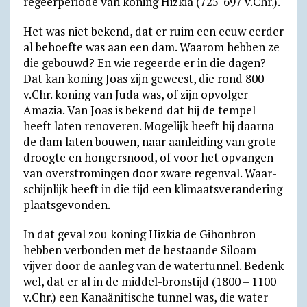
regeer­perio­de van koning Hizkia (725-697 v.Chr.).
Het was niet bekend, dat er ruim een eeuw eerder
al behoefte was aan een dam. Waarom hebben ze
die gebouwd? En wie regeerde er in die dagen?
Dat kan koning Joas zijn geweest, die rond 800
v.Chr. koning van Juda was, of zijn opvolger
Amazia. Van Joas is bekend dat hij de tempel
heeft laten reno­ve­ren. Mogelijk heeft hij daarna
de dam laten bouwen, naar aanlei­ding van grote
droogte en hongers­nood, of voor het opvan­gen
van overstro­min­gen door zware regen­val. Waar­
schijnlijk heeft in die tijd een klimaats­ver­an­de­ring
plaats­ge­vonden.
In dat geval zou koning Hizkia de Gihonbron
hebben verbonden met de bestaande Siloam­
vijver door de aanleg van de water­tunnel. Bedenk
wel, dat er al in de middel-bronstijd (1800 – 1100
v.Chr.) een Kana­äni­tische tunnel was, die water