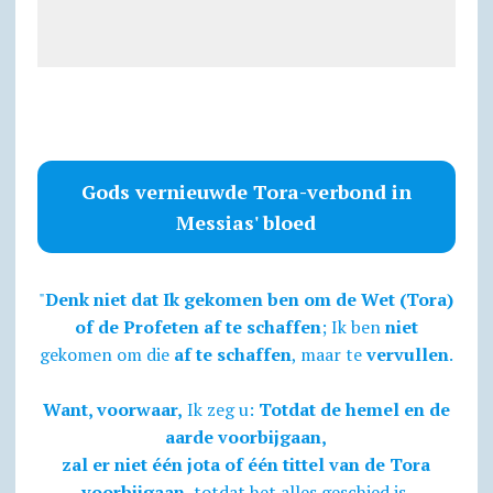
Gods vernieuwde Tora-verbond in
Messias' bloed
"
Denk niet dat Ik gekomen ben om de Wet (Tora)
of de Profeten af te schaffen
; Ik ben
niet
gekomen om die
af te schaffen
, maar te
vervullen
.
Want, voorwaar,
Ik zeg u:
Totdat de hemel en de
aarde voorbijgaan,
zal er niet één jota of één tittel van de Tora
voorbijgaan
, totdat het alles geschied is.