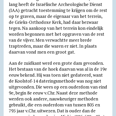
lang heeft de Israëlische Archeo­lo­gische Dienst
(IAA) getracht toe­stem­ming te krijgen om de rest
op te graven, maar de eigenaar van het terrein,
de Grieks-Ortho­doxe Kerk, had daar bezwaar
tegen. Na aankoop van het terrein kon eindelijk
worden begon­nen met het opgraven van de rest
van de vijver. Men verwachtte meer brede
traptre­den, maar die waren er niet. In plaats
daarvan vond men een groot gat.
Aan de zuidkant werd een grote dam gevonden.
Het bestaan van de hoek daarvan was al in de 19e
eeuw bekend. Hij was toen niet geda­teerd, want
de Koolstof-14 daterings­methode was nog niet
uitge­von­den. Die wees op een ouder­dom van eind
9e, begin 8e eeuw v.Chr. Naast deze methode
werden ook andere, nauw­keu­riger methoden
gebruikt, die een ouder­dom van tussen 805 en
795 jaar v.Chr. uitwezen. Dat is ouder dan de