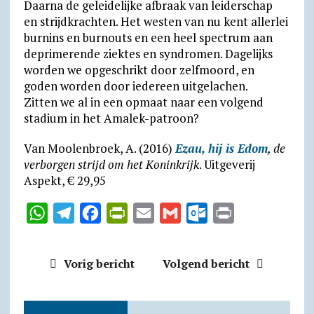
Daarna de geleidelijke afbraak van leiderschap
en strijdkrachten. Het westen van nu kent allerlei
burnins en burnouts en een heel spectrum aan
deprimerende ziektes en syndromen. Dagelijks
worden we opgeschrikt door zelfmoord, en
goden worden door iedereen uitgelachen.
Zitten we al in een opmaat naar een volgend
stadium in het Amalek-patroon?
Van Moolenbroek, A. (2016)
Ezau, hij is Edom
, de
verborgen strijd om het Koninkrijk
. Uitgeverij
Aspekt, € 29,95
W
T
F
P
E
G
O
P
h
e
a
r
m
m
u
r
a
l
c
i
a
a
t
i
Vorig bericht
Volgend bericht
t
e
e
n
i
i
l
n
s
g
b
t
l
l
o
t