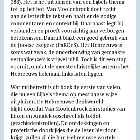
388). Het is het uitpluizen van een bijbels thema
tot op het bot. Van Moolenbroek doet recht
aan de letterlijke tekst en haalt er de nodige
commentaren en context bij. Daarnaast legt hij
verbanden en proeft voorzichtig aan verborgen
betekenissen. Daaruit blijkt een goed gebruik van
de Joodse exegese (PaRDeS). Het Hebreeuws is
soms wat zwak, de onderbouwing van gemaakte
vertaalkeuze’s is vrijwel nihil. Toch is dit een stap
vooruit, omdat de meeste christelijke auteurs het
Hebreeuws helemaal links laten liggen.
Wat mij betreft is dit boek de eerste van velen,
die nu een Bijbels thema op messiaanse wijze
uitpluizen. De Hebreeuwse denkwereld
blijkt doordat Van Moolenbroek zijn studies van
Edom en Amalek opschreef als toldot
(geschiedenisrollen). De ontdekkingen en
profetische doorkijkjes die de lezer hierdoor
krijgt, zullen zij die hun Hebreeuwse wortels