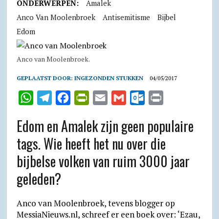
ONDERWERPEN:
Amalek
Anco Van Moolenbroek
Antisemitisme
Bijbel
Edom
Anco van Moolenbroek.
GEPLAATST DOOR:
INGEZONDEN STUKKEN
04/05/2017
W
T
F
P
E
G
O
P
h
e
a
r
m
m
u
r
Edom en Amalek zijn geen populaire
a
l
c
i
a
a
t
i
tags. Wie heeft het nu over die
t
e
e
n
i
i
l
n
bijbelse volken van ruim 3000 jaar
s
g
b
t
l
l
o
t
A
r
o
F
o
geleden?
p
a
o
r
k
p
m
k
i
.
Anco van Moolenbroek, tevens blogger op
MessiaNieuws.nl, schreef er een boek over: ‘Ezau,
e
c