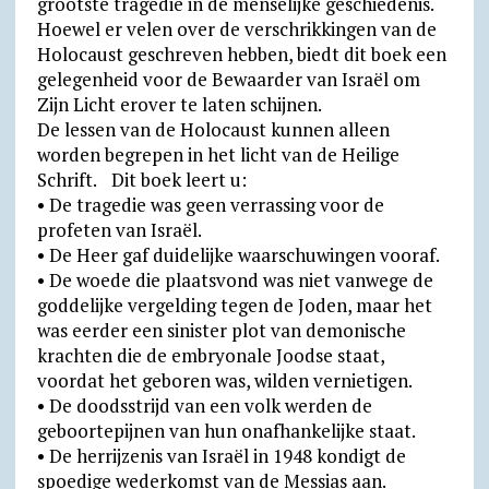
grootste tragedie in de menselijke geschiedenis.
Hoewel er velen over de verschrikkingen van de
l
Holocaust geschreven hebben, biedt dit boek een
y
gelegenheid voor de Bewaarder van Israël om
Zijn Licht erover te laten schijnen.
De lessen van de Holocaust kunnen alleen
worden begrepen in het licht van de Heilige
Schrift. Dit boek leert u:
• De tragedie was geen verrassing voor de
profeten van Israël.
• De Heer gaf duidelijke waarschuwingen vooraf.
• De woede die plaatsvond was niet vanwege de
goddelijke vergelding tegen de Joden, maar het
was eerder een sinister plot van demonische
krachten die de embryonale Joodse staat,
voordat het geboren was, wilden vernietigen.
• De doodsstrijd van een volk werden de
geboortepijnen van hun onafhankelijke staat.
• De herrijzenis van Israël in 1948 kondigt de
spoedige wederkomst van de Messias aan.