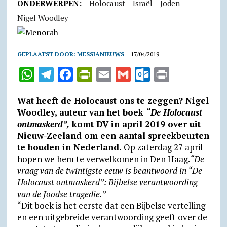
ONDERWERPEN:
Holocaust
Israël
Joden
Nigel Woodley
GEPLAATST DOOR:
MESSIANIEUWS
17/04/2019
W
T
F
P
E
G
O
P
h
e
a
r
m
m
u
r
Wat heeft de Holocaust ons te zeggen? Nigel
a
l
c
i
a
a
t
i
Woodley, auteur van het boek
“De Holocaust
t
e
e
n
i
i
l
n
ontmaskerd”,
komt DV in april 2019 over uit
Nieuw-Zeeland om een aantal spreekbeurten
s
g
b
t
l
l
o
t
te houden in Nederland.
Op zaterdag 27 april
A
r
o
F
o
hopen we hem te verwelkomen in Den Haag.
“De
p
a
o
r
k
vraag van de twintigste eeuw is beantwoord in “De
p
m
k
i
.
Holocaust ontmaskerd”: Bijbelse verantwoording
van de Joodse tragedie.”
e
c
“Dit boek is het eerste dat een Bijbelse vertelling
n
o
en een uitgebreide verantwoording geeft over de
d
m