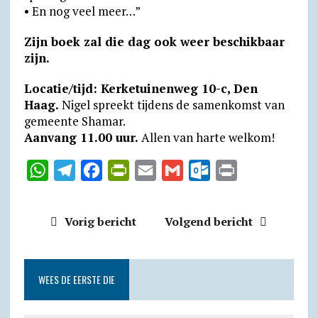
• En nog veel meer…”
Zijn boek zal die dag ook weer beschikbaar
zijn.
Locatie/tijd: Kerketuinenweg 10-c, Den
Haag.
Nigel spreekt tijdens de samenkomst van
gemeente Shamar.
Aanvang 11.00 uur.
Allen van harte welkom!
W
T
F
P
E
G
O
P
h
e
a
r
m
m
u
r
a
l
c
i
a
a
t
i
Vorig bericht
Volgend bericht
t
e
e
n
i
i
l
n
s
g
b
t
l
l
o
t
A
r
o
F
o
WEES DE EERSTE DIE
p
a
o
r
k