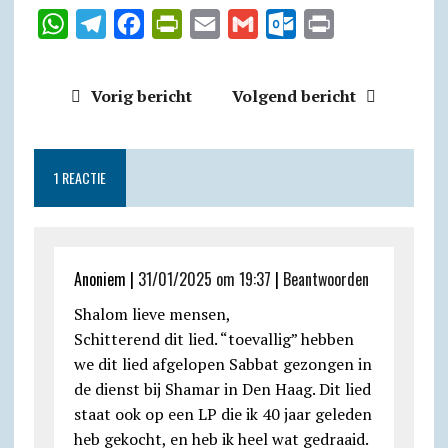
W
T
F
P
E
G
O
P
h
e
a
r
m
m
u
r
a
l
c
i
a
a
t
i
Vorig bericht
Volgend bericht
t
e
e
n
i
i
l
n
s
g
b
t
l
l
o
t
A
r
o
F
o
1 REACTIE
p
a
o
r
k
p
m
k
i
.
e
c
Anoniem |
31/01/2025 om 19:37
|
Beantwoorden
n
o
Shalom lieve mensen,
d
m
Schitterend dit lied. “toevallig” hebben
l
we dit lied afgelopen Sabbat gezongen in
y
de dienst bij Shamar in Den Haag. Dit lied
staat ook op een LP die ik 40 jaar geleden
heb gekocht, en heb ik heel wat gedraaid.