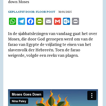
GEPLAATST DOOR:
FLOOR POOT
30/01/2025
W
T
F
P
E
G
O
P
h
e
a
r
m
m
u
r
In de sjabbatslezingen van vandaag gaat het over
a
l
c
i
a
a
t
i
Moses, die door God geroepen werd om van de
t
e
e
n
i
i
l
n
farao van Egypte de vrijlating te eisen van het
slavenvolk der Hebreeën. Toen de farao
s
g
b
t
l
l
o
t
weigerde, volgde een reeks van plagen.
A
r
o
F
o
p
a
o
r
k
p
m
k
i
.
e
c
n
o
d
m
l