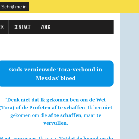
EK
CONTACT
ZOEK
Gods vernieuwde Tora-verbond in
Messias' bloed
"
Denk niet dat Ik gekomen ben om de Wet
(Tora) of de Profeten af te schaffen
; Ik ben
niet
gekomen om die
af te schaffen
, maar te
vervullen
.
Want, voorwaar,
Ik zeg u:
Totdat de hemel en de