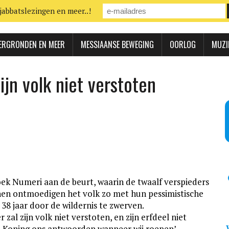
jabbatslezingen en meer..!
ERGRONDEN EN MEER
MESSIAANSE BEWEGING
OORLOG
MUZI
ijn volk niet verstoten
boek Numeri aan de beurt, waarin de twaalf verspieders
nen ontmoedigen het volk zo met hun pessimistische
38 jaar door de wildernis te zwerven.
zal zijn volk niet verstoten, en zijn erfdeel niet
e Koning ons antwoorden wanneer wij roepen’.