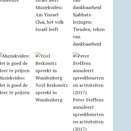
gemeente
Muziekvideo:
Am Yisrael
Sjabbats­
Chai, het volk
lezingen:
Israël leeft
Tienden, teken
van
dankbaarheid
Muziekvideo:
et is goed de
Yo'el Berkowitz
eer te prijzen
spreekt in
Woudenberg
Peter Steffens
annuleert
spreekbeurten
en activiteiten
(2017)