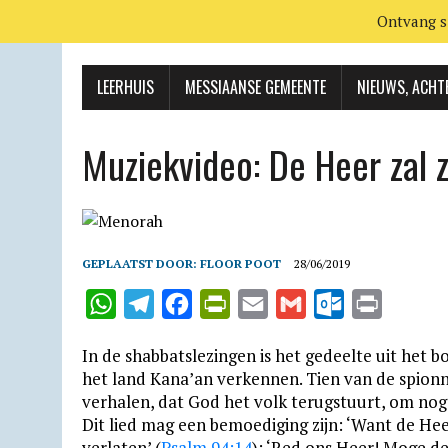
Ontvang s
LEERHUIS
MESSIAANSE GEMEENTE
NIEUWS, ACHT
Muziekvideo: De Heer zal z
GEPLAATST DOOR:
FLOOR POOT
28/06/2019
W
T
F
P
E
G
O
P
h
e
a
r
m
m
u
r
In de shabbatslezingen is het gedeelte uit het 
a
l
c
i
a
a
t
i
het land Kana’an verkennen. Tien van de spion
t
e
e
n
i
i
l
n
verhalen, dat God het volk terugstuurt, om nog 
Dit lied mag een bemoediging zijn: ‘Want de Heer 
s
g
b
t
l
l
o
t
verlaten’ (
Psalm 94:14
); ‘Red ons Heer! Moge d