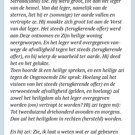
Sieraad(land) toe. Hij werd groot, tot aan het leger
van de hemel. Van dat leger, namelijk van de
sterren, liet hij er (sommige) ter aarde vallen en
vertrapte ze. Hij maakte zich groot tot aan de Vorst
van dat leger. Het steeds (terugkerende offer) werd
aan Deze ontnomen en Zijn heilige woning
neergeworpen. En het leger werd overgegeven van­
wege de afval­lig­heid tegen het steeds (terug­kerende
offer), en hij wierp de waarheid ter aarde. Hij deed
het en het gelukte.
Toen hoorde ik een heilige spreken, en een heilige zei
tegen de Ongenoemde Die sprak: Hoelang zal het
visioen van het steeds (terugkerende offer) en de
verwoestende afvalligheid (gelden, en hoelang) zal
zowel het heiligdom als het leger overgegeven
worden (om) vertrapt te worden? Hij zei tegen mij:
Tot twee­duizend drie­honderd avonden en morgens.
Dan zal het heiligdom in rechten (hersteld) worden.
En hij zei: Zie, ik laat u weten wat er zal gebeuren