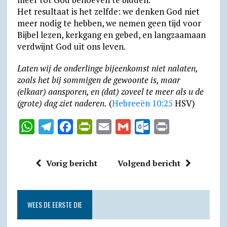
Het resultaat is het zelfde: we denken God niet
meer nodig te hebben, we nemen geen tijd voor
Bijbel lezen, kerkgang en gebed, en langzaamaan
verdwijnt God uit ons leven.
Laten wij de onderlinge bijeenkomst niet nalaten,
zoals het bij sommigen de gewoonte is, maar
(elkaar) aan­sporen, en (dat) zoveel te meer als u de
(grote) dag ziet naderen.
(
Hebreeën 10:25
HSV)
W
T
F
P
E
G
O
P
h
e
a
r
m
m
u
r
a
l
c
i
a
a
t
i
Vorig bericht
Volgend bericht
t
e
e
n
i
i
l
n
s
g
b
t
l
l
o
t
A
r
o
F
o
WEES DE EERSTE DIE
p
a
o
r
k