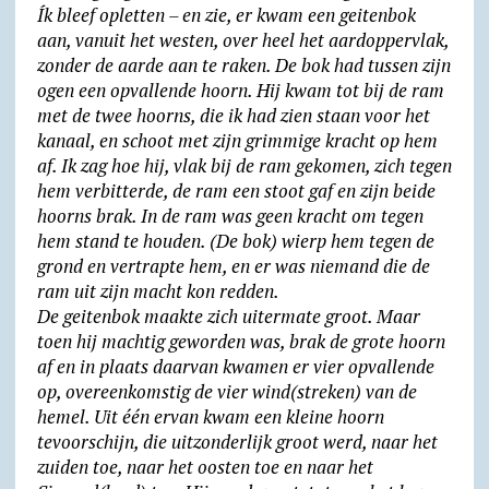
Ík bleef opletten – en zie, er kwam een geitenbok
aan, vanuit het westen, over heel het aardoppervlak,
zonder de aarde aan te raken. De bok had tussen zijn
ogen een opvallende hoorn. Hij kwam tot bij de ram
met de twee hoorns, die ik had zien staan voor het
kanaal, en schoot met zijn grimmige kracht op hem
af. Ik zag hoe hij, vlak bij de ram gekomen, zich tegen
hem verbitterde, de ram een stoot gaf en zijn beide
hoorns brak. In de ram was geen kracht om tegen
hem stand te houden. (De bok) wierp hem tegen de
grond en vertrapte hem, en er was niemand die de
ram uit zijn macht kon redden.
De geitenbok maakte zich uitermate groot. Maar
toen hij machtig geworden was, brak de grote hoorn
af en in plaats daarvan kwamen er vier opvallende
op, overeenkomstig de vier wind(streken) van de
hemel. Uit één ervan kwam een kleine hoorn
tevoorschijn, die uitzonderlijk groot werd, naar het
zuiden toe, naar het oosten toe en naar het