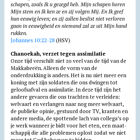
schapen, zoals Ik u gezegd heb. Mijn schapen horen
Mijn stem en Ik ken ze en zij volgen Mij. En Ik geef
hun eeuwig leven; en zij zullen beslist niet verloren
gaan in eeuwigheid en niemand zal ze uit Mijn hand
rukken.
Johannes 10:22-28
(HSV)
Chanoekah, verzet tegen assimilatie
Onze tijd verschilt niet zo veel van de tijd van de
Makkabeeën. Alleen de vorm van de
onderdrukking is anders. Het is nu niet meer een
koning met zijn soldaten die ons dwingen tot
geloofs­afval en assi­mi­latie. In deze tijd zijn het
andere gevaren die ons trachten te verleiden:
welvaart en verlangen naar nog meer welvaart,
de publieke opinie, gestuurd door TV, kranten en
andere media, de spottende lach van collega’s op
je werk wanneer je bidt voor het eten, een maat­
schap­pij die alle proble­men oplost zodat we niet
meer tot God behoeven te bidden.