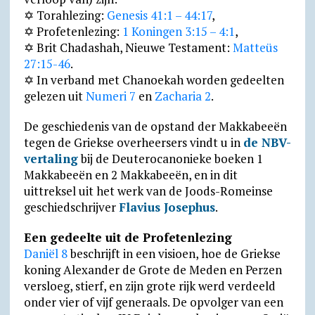
e
c
✡ Torahlezing:
Genesis 41:1 – 44:17
,
n
o
✡ Profetenlezing:
1 Koningen 3:15 – 4:1
,
d
m
✡ Brit Chadashah, Nieuwe Testament:
Matteüs
27:15-46
.
l
✡ In verband met Chanoekah worden gedeelten
y
gelezen uit
Numeri 7
en
Zacharia 2
.
De geschiedenis van de opstand der Makkabeeën
tegen de Griekse over­heer­sers vindt u in
de NBV-
vertaling
bij de Deutero­cano­nieke boeken 1
Makkabeeën en 2 Makkabeeën, en in dit
uittreksel uit het werk van de Joods-Romeinse
geschiedschrijver
Flavius Josephus
.
Een gedeelte uit de Profetenlezing
Daniël 8
beschrijft in een visioen, hoe de Griekse
koning Alexander de Grote de Meden en Perzen
versloeg, stierf, en zijn grote rijk werd verdeeld
onder vier of vijf generaals. De opvolger van een