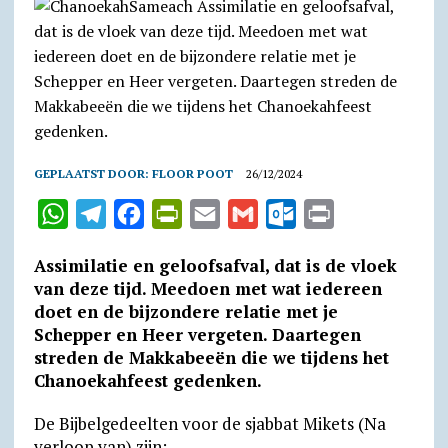
GEPLAATST DOOR:
FLOOR POOT
26/12/2024
W
T
F
P
E
G
O
P
h
e
a
r
m
m
u
r
Assimilatie en geloofsafval, dat is de vloek
a
l
c
i
a
a
t
i
van deze tijd. Meedoen met wat iedereen
t
e
e
n
i
i
l
n
doet en de bijzondere relatie met je
Schepper en Heer vergeten. Daartegen
s
g
b
t
l
l
o
t
streden de Makkabeeën die we tijdens het
A
r
o
F
o
Chanoekahfeest gedenken.
p
a
o
r
k
De Bijbelgedeelten voor de sjabbat Mikets (Na
p
m
k
i
.
verloop van) zijn: