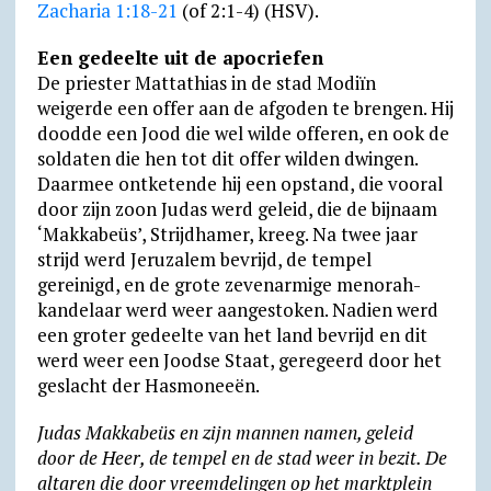
Zacharia 1:18-21
(of 2:1-4) (HSV).
Een gedeelte uit de apocriefen
De priester Mattathias in de stad Modiïn
weigerde een offer aan de afgoden te brengen. Hij
doodde een Jood die wel wilde offeren, en ook de
soldaten die hen tot dit offer wilden dwingen.
Daarmee ontketende hij een opstand, die vooral
door zijn zoon Judas werd geleid, die de bijnaam
‘Makkabeüs’, Strijdhamer, kreeg. Na twee jaar
strijd werd Jeruzalem bevrijd, de tempel
gereinigd, en de grote zevenarmige menorah-
kandelaar werd weer aangestoken. Nadien werd
een groter gedeelte van het land bevrijd en dit
werd weer een Joodse Staat, geregeerd door het
geslacht der Hasmoneeën.
Judas Makkabeüs en zijn mannen namen, geleid
door de Heer, de tempel en de stad weer in bezit. De
altaren die door vreem­de­lingen op het marktplein