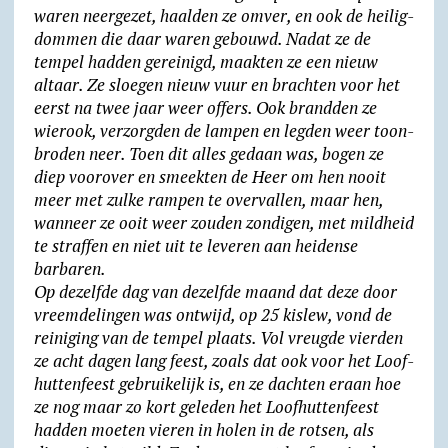
waren neergezet, haalden ze omver, en ook de heilig­
dom­men die daar waren gebouwd. Nadat ze de
tempel hadden gereinigd, maakten ze een nieuw
altaar. Ze sloegen nieuw vuur en brachten voor het
eerst na twee jaar weer offers. Ook brandden ze
wierook, verzorg­den de lampen en legden weer toon­
broden neer. Toen dit alles gedaan was, bogen ze
diep voor­over en smeekten de Heer om hen nooit
meer met zulke rampen te over­vallen, maar hen,
wanneer ze ooit weer zouden zondigen, met mildheid
te straffen en niet uit te leveren aan heidense
barbaren.
Op dezelfde dag van dezelfde maand dat deze door
vreem­de­lingen was ontwijd, op 25 kislew, vond de
reiniging van de tempel plaats. Vol vreugde vierden
ze acht dagen lang feest, zoals dat ook voor het Loof­
hut­ten­feest gebruikelijk is, en ze dachten eraan hoe
ze nog maar zo kort geleden het Loof­hut­ten­feest
hadden moeten vieren in holen in de rotsen, als