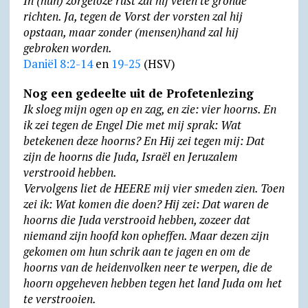
In (hun) zorgeloze rust zal hij velen te gronde
richten. Ja, tegen de Vorst der vorsten zal hij
opstaan, maar zonder (mensen)hand zal hij
gebroken worden.
Daniël 8:2-14
en
19-25
(HSV)
Nog een gedeelte uit de Profetenlezing
Ik sloeg mijn ogen op en zag, en zie: vier hoorns. En
ik zei tegen de Engel Die met mij sprak: Wat
betekenen deze hoorns? En Hij zei tegen mij: Dat
zijn de hoorns die Juda, Israël en Jeruzalem
verstrooid hebben.
Vervolgens liet de HEERE mij vier smeden zien. Toen
zei ik: Wat komen die doen? Hij zei: Dat waren de
hoorns die Juda verstrooid hebben, zozeer dat
niemand zijn hoofd kon opheffen. Maar dezen zijn
gekomen om hun schrik aan te jagen en om de
hoorns van de heiden­volken neer te werpen, die de
hoorn opgeheven hebben tegen het land Juda om het
te verstrooien.