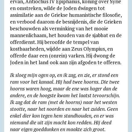
ervan, Antiochus IV Epiphanus, koning over Syrië
en omstre­ken, wilde de Joden dwingen tot
assimilatie aan de Griekse humanistische filosofie,
en verbood daarom de besnijdenis, die de Grieken
beschouwden als verminking van het mooie
mannenlichaam, het houden van de sjabbat en de
offer­dienst. Hij beroofde de tempel van
kostbaarheden, wijdde aan Zeus Olympius, en
offerde daar een (onrein) varken. Hij dwong de
Joden in het land ook aan zijn afgoden te offeren.
Ik sloeg mijn ogen op, en ik zag, en zie, er stond een
ram voor het kanaal. Hij had twee hoorns. Die twee
hoorns waren hoog, maar de ene was hoger dan de
andere, en de hoogste kwam het laatst tevoorschijn.
Ik zag dat de ram (met de hoorns) naar het westen
stootte, naar het noorden en naar het zuiden. Geen
enkel dier kon tegen hem standhouden, en er was
niemand die uit zijn macht kon redden. Hij deed
naar eigen goeddunken en maakte zich groot.