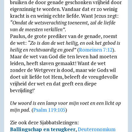
brui­ken de door genade geschon­ken vrijheid door
eigen­zin­nig te worden. Vandaar dat er zo weinig
kracht is en weinig echte liefde. Want Jezus zegt:
“Omdat de wets­ver­ach­ting toeneemt, zal de liefde
van de meesten verkillen”
.
Paulus, de grote prediker van de genade, roemt
de wet:
“Zo is dan de wet heilig, en ook het gebod is
heilig en rechtvaardig en goed”
(
Romeinen 7:12
).
Maar de wet van God die ten leven had moeten
leiden, heeft slaven gemaakt! Want de wet
zonder de Wetgever is dood, maar wie Gods wil
doet uit liefde tot Hem, beleeft de vreugde­volle
vrijheid der wet en dat geeft een diepe
bevrijding!’
Uw woord is een lamp voor mijn voet en een licht op
mijn pad.
(
Psalm 119:105
)
Zie ook deze Sjabbatslezingen:
Ballingschap en terugkeer
,
Deuteronomium