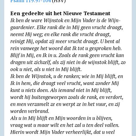
Psalm 119:97-104
(HSV)
Een gedeelte uit het Nieuwe Testament
Ik ben de ware Wijnstok en Mijn Vader is de Wijn­
gaar­de­nier. Elke rank die in Mij geen vrucht draagt,
neemt Hij weg; en elke rank die vrucht draagt,
reinigt Hij, opdat zij meer vrucht draagt. U bent al
rein vanwege het woord dat Ik tot u gesproken heb.
Blijf in Mij, en Ik in u. Zoals de rank geen vrucht kan
dragen uit zichzelf, als zij niet in de wijnstok blijft, zo
ook u niet, als u niet in Mij blijft.
Ik ben de Wijnstok, u de ranken; wie in Mij blijft, en
Ik in hem, die draagt veel vrucht, want zonder Mij
kunt u niets doen. Als iemand niet in Mij blijft,
wordt hij buiten­ge­wor­pen zoals de rank, en verdort,
en men verzamelt ze en werpt ze in het vuur, en zij
worden verbrand.
Als u in Mij blijft en Mijn woorden in u blijven,
vraag wat u maar wilt en het zal u ten deel vallen.
Hierin wordt Mijn Vader verheerlijkt, dat u veel