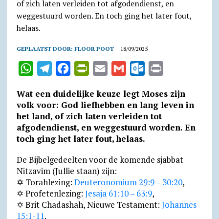
GEPLAATST DOOR:
FLOOR POOT
18/09/2025
W
T
F
P
E
G
O
P
h
e
a
r
m
m
u
r
Wat een duidelijke keuze legt Moses zijn
a
l
c
i
a
a
t
i
volk voor: God liefhebben en lang leven in
t
e
e
n
i
i
l
n
het land, of zich laten verleiden tot
afgodendienst, en weggestuurd worden. En
s
g
b
t
l
l
o
t
toch ging het later fout, helaas.
A
r
o
F
o
p
a
o
r
k
De Bijbelgedeelten voor de komende sjabbat
Nitzavim (Jullie staan) zijn:
p
m
k
i
.
✡ Torahlezing:
Deuteronomium 29:9 – 30:20
,
e
c
✡ Profetenlezing:
Jesaja 61:10 – 63:9
,
n
o
✡ Brit Chadashah, Nieuwe Testament:
Johannes
d
m
15:1-11
.