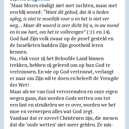
‘Maar Mozes eindigt niet met zuchten, maar met
een blij woord:
“Want dit gebod, dat ik u heden
opleg, is niet te moeilijk voor u en het is niet ver
weg… Maar dit woord is zeer dicht bij u, in uw mond
en in uw hart, om het te volbrengen”
(:11 en 14).
God had Zijn volk zwaar op de proef gesteld en
de Israëlieten hadden Zijn grootheid leren
kennen.
Nu, vlak voor zij het Beloofde Land binnen
trekken, hebben zij geleerd om op hun God te
ver­trouwen. En wie op God vertrouwt, verlangt
er naar om Zijn wil te doen en beleeft de Vreugde
der Wet!
Maar als we van God vervreemden en onze eigen
wegen gaan, dan worden Gods wetten ons tot
een last en strui­ke­len we er over, worden we het
moe en ver­wer­pen alles wat God zegt.
Vandaar dat er zoveel Christenen zijn, die menen
dat die ‘oude wetten’ niet meer gelden. Ze mis­