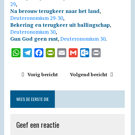
29
,
Na berouw terugkeer naar het land
,
Deuteronomium 29-30
,
Bekering en terugkeer uit ballingschap
,
Deuteronomium 30
,
Gun God geen rust
,
Deuteronomium 30
.
W
T
F
P
E
G
O
P
h
e
a
r
m
m
u
r
a
l
c
i
a
a
t
i
Vorig bericht
Volgend bericht
t
e
e
n
i
i
l
n
s
g
b
t
l
l
o
t
A
r
o
F
o
WEES DE EERSTE DIE
p
a
o
r
k
p
m
k
i
.
Geef een reactie
e
c
n
o