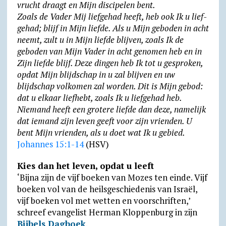
vrucht draagt en Mijn discipelen bent.
Zoals de Vader Mij liefgehad heeft, heb ook Ik u lief­
ge­had; blijf in Mijn liefde. Als u Mijn geboden in acht
neemt, zult u in Mijn liefde blijven, zoals Ik de
geboden van Mijn Vader in acht genomen heb en in
Zijn liefde blijf. Deze dingen heb Ik tot u gesproken,
opdat Mijn blijdschap in u zal blijven en uw
blijdschap volkomen zal worden. Dit is Mijn gebod:
dat u elkaar liefhebt, zoals Ik u liefgehad heb.
Niemand heeft een grotere liefde dan deze, namelijk
dat iemand zijn leven geeft voor zijn vrienden. U
bent Mijn vrienden, als u doet wat Ik u gebied.
Johannes 15:1-14
(HSV)
Kies dan het leven, opdat u leeft
‘Bijna zijn de vijf boeken van Mozes ten einde. Vijf
boeken vol van de heils­ge­schie­denis van Israël,
vijf boeken vol met wetten en voor­schrif­ten,’
schreef evan­ge­list Herman Kloppen­burg in zijn
Bijbels Dagboek
.