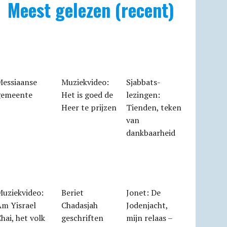
Meest gelezen (recent)
Messiaanse
Muziekvideo:
Sjabbats­
gemeente
Het is goed de
lezingen:
Heer te prijzen
Tienden, teken
van
dankbaarheid
Muziekvideo:
Beriet
Jonet: De
Am Yisrael
Chadasjah
Jodenjacht,
hai, het volk
geschriften
mijn relaas –