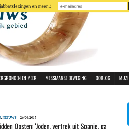
jabbatslezingen en meer..!
ERGRONDEN EN MEER
MESSIAANSE BEWEGING
OORLOG
MUZI
S
,
NIEUWS
26/08/2017
dden-Oosten: ‘Joden, vertrek uit Spanje, ga