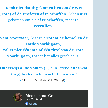
"
Denk niet dat Ik gekomen ben om de Wet
(Tora) of de Profeten af te schaffen
; Ik ben
niet
gekomen om die
af te schaffen
, maar te
vervullen
.
Want, voorwaar,
Ik zeg u:
Totdat de hemel en de
aarde voorbijgaan,
zal er niet één jota of één tittel van de Tora
voorbijgaan
, totdat het alles geschied is.
Onderwijs al de volken
(...) hun lerend
alles wat
Ik u geboden heb, in acht te nemen!
"
(
Mt. 5:17-18 & Mt. 28:19
).