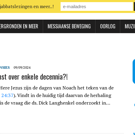
jabbatslezingen en meer..!
ERGRONDEN EN MEER
MESSIAANSE BEWEGING
OORLOG
MUZI
NSIES
09/09/2024
t over enkele decennia?!
Here Jezus zijn de dagen van Noach het teken van de
 24:37
). Vindt in de huidig tijd daarvan de herhaling
 is de vraag die ds. Dick Langhenkel onderzoekt in…