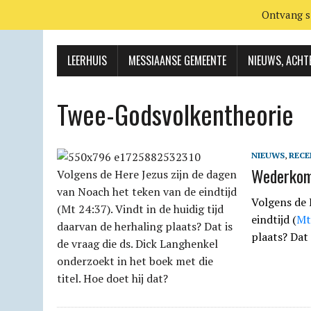
Ontvang s
LEERHUIS
MESSIAANSE GEMEENTE
NIEUWS, ACHT
Twee-Godsvolkentheorie
NIEUWS
,
RECE
Wederkoms
Volgens de 
eindtijd (
Mt
plaats? Dat