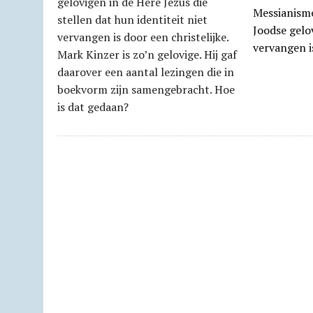
Messianisme
Joodse gelov
vervangen i