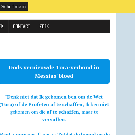
EK
CONTACT
ZOEK
Gods vernieuwde Tora-verbond in
Messias' bloed
"
Denk niet dat Ik gekomen ben om de Wet
(Tora) of de Profeten af te schaffen
; Ik ben
niet
gekomen om die
af te schaffen
, maar te
vervullen
.
Want, voorwaar,
Ik zeg u:
Totdat de hemel en de