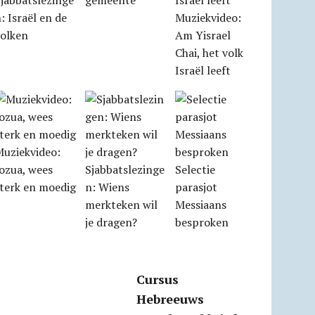
jabbatslezinge
gemeente
: Israël en de
Muziekvideo:
volken
Am Yisrael
Chai, het volk
Israël leeft
Muziekvideo:
ozua, wees
Sjabbatslezinge
Selectie
sterk en moedig
n: Wiens
parasjot
merkteken wil
Messiaans
je dragen?
besproken
Cursus
Hebreeuws