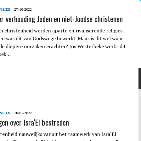
NSIES
27/10/2022
er verhouding Joden en niet-Joodse christenen
 christenheid werden aparte en rivaliserende religies.
en was dit van Godswege bewerkt. Maar is dit wel waar
 de diepere oorzaken erachter? Jos Westerbeke werkt dit
boek…
NSIES
18/05/2022
gen over Isra‘El bestreden
stenheid nauwelijks vanuit het raamwerk van Isra‘El