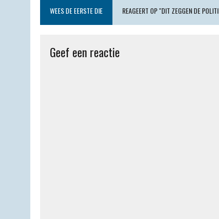
A
r
o
y
F
o
WEES DE EERSTE DIE
REAGEERT OP "DIT ZEGGEN DE POLITI
p
a
o
r
k
p
m
k
i
.
Geef een reactie
e
c
n
o
d
m
l
y