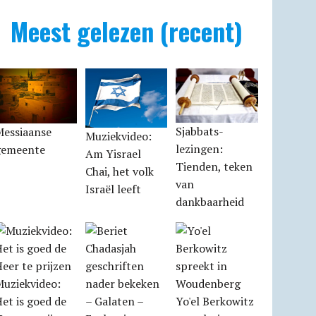
Meest gelezen (recent)
Sjabbats­
Messiaanse
Muziekvideo:
lezingen:
gemeente
Am Yisrael
Tienden, teken
Chai, het volk
van
Israël leeft
dankbaarheid
Muziekvideo:
et is goed de
Yo'el Berkowitz