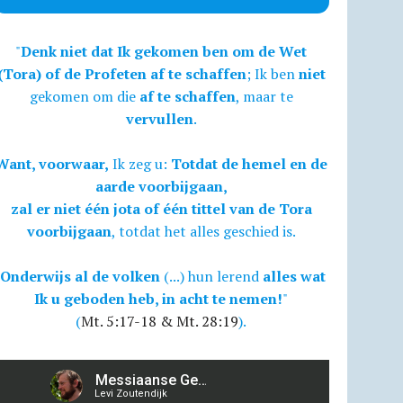
"
Denk niet dat Ik gekomen ben om de Wet
(Tora) of de Profeten af te schaffen
; Ik ben
niet
gekomen om die
af te schaffen
, maar te
vervullen
.
Want, voorwaar,
Ik zeg u:
Totdat de hemel en de
aarde voorbijgaan,
zal er niet één jota of één tittel van de Tora
voorbijgaan
, totdat het alles geschied is.
Onderwijs al de volken
(...) hun lerend
alles wat
Ik u geboden heb, in acht te nemen!
"
(
Mt. 5:17-18 & Mt. 28:19
).