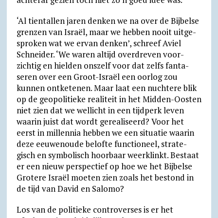
‘Al tientallen jaren denken we na over de Bijbelse
grenzen van Israël, maar we hebben nooit uitge­
sproken wat we ervan denken’, schreef Aviel
Schneider. ‘We waren altijd over­dreven voor­
zichtig en hielden onszelf voor dat zelfs fanta­
seren over een Groot-Israël een oorlog zou
kunnen ontke­te­nen. Maar laat een nuchtere blik
op de geo­poli­tieke realiteit in het Midden-Oosten
niet zien dat we wellicht in een tijdperk leven
waarin juist dat wordt gerealiseerd? Voor het
eerst in millennia hebben we een situatie waarin
deze eeuwen­oude belofte functio­neel, stra­te­
gisch en sym­bo­lisch hoor­baar weer­klinkt. Bestaat
er een nieuw perspectief op hoe we het Bijbelse
Grotere Israël moeten zien zoals het bestond in
de tijd van David en Salomo?
Los van de politieke controverses is er het