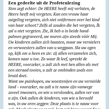
Een gedeelte uit de Profetenlezing
Sion zegt echter: De HEERE heeft mij verlaten, de
Heere heeft mij vergeten. Kan een vrouw haar
zuigeling vergeten, zich niet ontfermen over het kind
van haar schoot? Zelfs al zouden die het vergeten, Ík
zal u niet vergeten. Zie, Ik heb u in beide hand­
palmen gegra­veerd, uw muren zijn steeds vóór Mij.
Uw kinderen zullen zich haasten, maar uw vernielers
en verwoesters zullen van u weggaan. Sla uw ogen
op, kijk om u heen en zie: zij allen verzamelen zich,
komen naar u toe. Zo waar Ik leef, spreekt de
HEERE, voorzeker, u zult zich met hen allen als met
een sieraad tooien, u zult ze ombinden zoals een
bruid doet.
Want uw puinhopen, uw woeste­nijen en uw vernielde
land – voor­zeker, nu zult u te nauw zijn vanwege
zoveel inwoners, en wie u verslon­den, zullen ver van
u zijn. Ook zullen de kinderen, van wie u beroofd
was, in uw oren zeggen: Deze plaats is te nauw voor