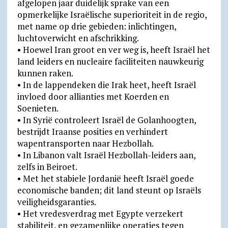
afgelopen jaar duidelijk sprake van een
opmerkelijke Israëlische superioriteit in de regio,
met name op drie gebieden: inlichtingen,
luchtoverwicht en afschrikking.
• Hoewel Iran groot en ver weg is, heeft Israël het
land leiders en nucleaire faciliteiten nauwkeurig
kunnen raken.
• In de lappendeken die Irak heet, heeft Israël
invloed door allianties met Koerden en
Soenieten.
• In Syrië controleert Israël de Golanhoogten,
bestrijdt Iraanse posities en verhindert
wapentransporten naar Hezbollah.
• In Libanon valt Israël Hezbollah-leiders aan,
zelfs in Beiroet.
• Met het stabiele Jordanië heeft Israël goede
econo­mi­sche banden; dit land steunt op Israëls
veilig­heids­garan­ties.
• Het vredesverdrag met Egypte verzekert
stabiliteit, en geza­men­lijke operaties tegen