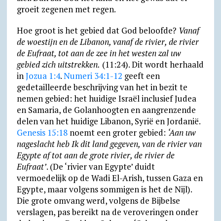
groeit zegenen met regen.
Hoe groot is het gebied dat God beloofde?
Vanaf
de woestijn en de Libanon, vanaf de rivier, de rivier
de Eufraat, tot aan de zee in het westen zal uw
gebied zich uitstrekken.
(11:24). Dit wordt herhaald
in
Jozua 1:4
.
Numeri 34:1-12
geeft een
gedetailleerde beschrijving van het in bezit te
nemen gebied: het huidige Israël inclusief Judea
en Samaria, de Golanhoogten en aan­gren­zende
delen van het huidige Libanon, Syrië en Jordanië.
Genesis 15:18
noemt een groter gebied:
‘Aan uw
nageslacht heb Ik dit land gegeven, van de rivier van
Egypte af tot aan de grote rivier, de rivier de
Eufraat’
. (De ‘rivier van Egypte’ duidt
vermoedelijk op de Wadi El-Arish, tussen Gaza en
Egypte, maar volgens sommigen is het de Nijl).
Die grote omvang werd, volgens de Bijbelse
verslagen, pas bereikt na de veroveringen onder