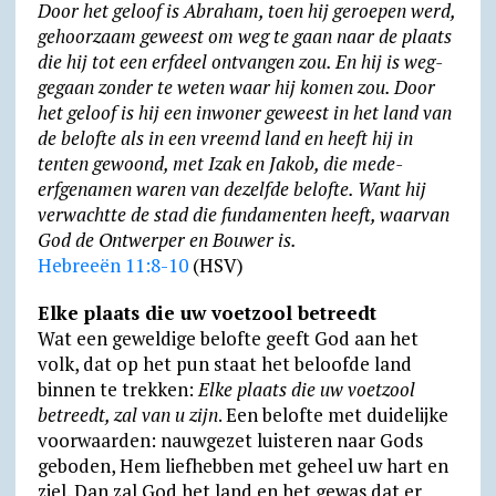
Door het geloof is Abraham, toen hij geroepen werd,
gehoor­zaam geweest om weg te gaan naar de plaats
die hij tot een erfdeel ontvangen zou. En hij is weg­
ge­gaan zonder te weten waar hij komen zou. Door
het geloof is hij een inwoner geweest in het land van
de belofte als in een vreemd land en heeft hij in
tenten gewoond, met Izak en Jakob, die mede-
erfgenamen waren van dezelfde belofte. Want hij
verwachtte de stad die funda­men­ten heeft, waarvan
God de Ontwerper en Bouwer is.
Hebreeën 11:8-10
(HSV)
Elke plaats die uw voetzool betreedt
Wat een geweldige belofte geeft God aan het
volk, dat op het pun staat het beloofde land
binnen te trekken:
Elke plaats die uw voet­zool
betreedt, zal van u zijn
. Een belofte met duidelijke
voorwaarden: nauw­gezet luisteren naar Gods
geboden, Hem liefhebben met geheel uw hart en
ziel. Dan zal God het land en het gewas dat er