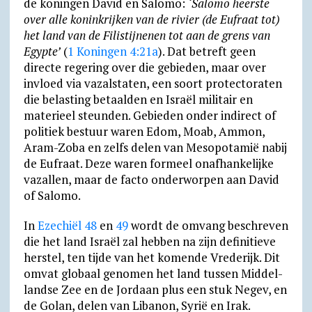
de koningen David en Salomo:
‘Salomo heerste
over alle koninkrijken van de rivier (de Eufraat tot)
het land van de Filistijnenen tot aan de grens van
Egypte’
(
1 Koningen 4:21a
). Dat betreft geen
directe regering over die gebieden, maar over
invloed via vazalstaten, een soort protec­to­ra­ten
die belasting betaalden en Israël militair en
materieel steunden. Gebieden onder indirect of
politiek bestuur waren Edom, Moab, Ammon,
Aram-Zoba en zelfs delen van Mesopotamië nabij
de Eufraat. Deze waren formeel onafhankelijke
vazallen, maar de facto onderworpen aan David
of Salomo.
In
Ezechiël 48
en
49
wordt de omvang beschreven
die het land Israël zal hebben na zijn definitieve
herstel, ten tijde van het komende Vrederijk. Dit
omvat globaal genomen het land tussen Middel­
landse Zee en de Jordaan plus een stuk Negev, en
de Golan, delen van Libanon, Syrië en Irak.