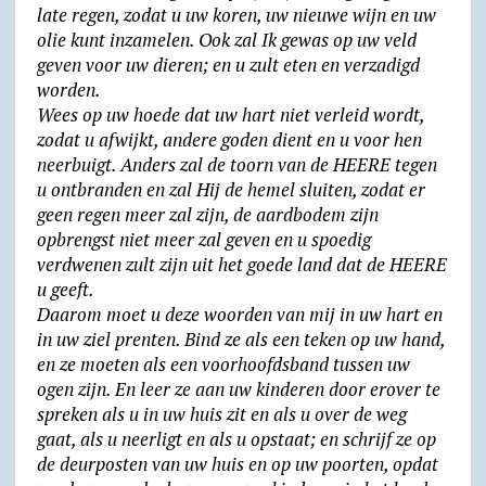
late regen, zodat u uw koren, uw nieuwe wijn en uw
olie kunt inzamelen. Ook zal Ik gewas op uw veld
geven voor uw dieren; en u zult eten en verzadigd
worden.
Wees op uw hoede dat uw hart niet verleid wordt,
zodat u afwijkt, andere goden dient en u voor hen
neer­buigt. Anders zal de toorn van de HEERE tegen
u ontbranden en zal Hij de hemel sluiten, zodat er
geen regen meer zal zijn, de aard­bodem zijn
opbrengst niet meer zal geven en u spoedig
verdwenen zult zijn uit het goede land dat de HEERE
u geeft.
Daarom moet u deze woorden van mij in uw hart en
in uw ziel prenten. Bind ze als een teken op uw hand,
en ze moeten als een voorhoofds­band tussen uw
ogen zijn. En leer ze aan uw kinde­ren door erover te
spreken als u in uw huis zit en als u over de weg
gaat, als u neerligt en als u opstaat; en schrijf ze op
de deurposten van uw huis en op uw poorten, opdat