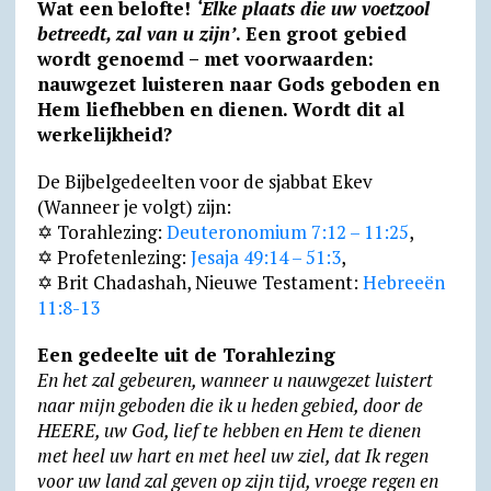
Wat een belofte!
‘Elke plaats die uw voetzool
a
l
c
i
a
a
t
i
betreedt, zal van u zijn’
. Een groot gebied
t
e
e
n
i
i
l
n
wordt genoemd – met voorwaarden:
nauwgezet luisteren naar Gods geboden en
s
g
b
t
l
l
o
t
Hem liefhebben en dienen. Wordt dit al
A
r
o
F
o
werkelijkheid?
p
a
o
r
k
De Bijbelgedeelten voor de sjabbat Ekev
p
m
k
i
.
(Wanneer je volgt) zijn:
e
c
✡ Torahlezing:
Deuteronomium 7:12 – 11:25
,
n
o
✡ Profetenlezing:
Jesaja 49:14 – 51:3
,
d
m
✡ Brit Chadashah, Nieuwe Testament:
Hebreeën
11:8-13
l
y
Een gedeelte uit de Torahlezing
En het zal gebeuren, wanneer u nauwgezet luistert
naar mijn geboden die ik u heden gebied, door de
HEERE, uw God, lief te hebben en Hem te dienen
met heel uw hart en met heel uw ziel, dat Ik regen
voor uw land zal geven op zijn tijd, vroege regen en