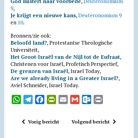
God luistert naar voorbede
,
Deuteronomium
9
,
Je krijgt een nieuwe kans
,
Deuteronomium 9
en
10
.
Bronnen/zie ook:
Beloofd land?
, Protestantse Theologische
Universiteit,
Het Groot-Israël van de Nijl tot de Eufraat
,
Christenen voor Israël, Profetisch Perspectief,
De grenzen van Israël
, Israel Today,
Are we already living in a Greater Israel?
,
Aviel Schneider, Israel Today.
W
T
F
P
E
G
O
P
h
e
a
r
m
m
u
r
a
l
c
i
a
a
t
i
Vorig bericht
Volgend bericht
t
e
e
n
i
i
l
n
s
g
b
t
l
l
o
t