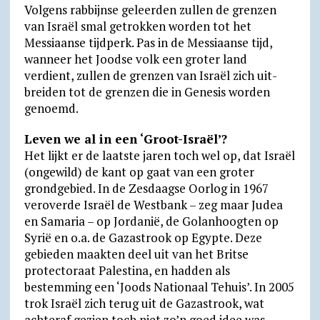
Volgens rabbijnse geleerden zullen de grenzen
van Israël smal getrokken worden tot het
Messiaanse tijdperk. Pas in de Messiaanse tijd,
wanneer het Joodse volk een groter land
verdient, zullen de grenzen van Israël zich uit­
brei­den tot de grenzen die in Genesis worden
genoemd.
Leven we al in een ‘Groot-Israël’?
Het lijkt er de laatste jaren toch wel op, dat Israël
(onge­wild) de kant op gaat van een groter
grondgebied. In de Zesdaagse Oorlog in 1967
veroverde Israël de West­bank – zeg maar Judea
en Samaria – op Jordanië, de Golan­hoogten op
Syrië en o.a. de Gaza­strook op Egypte. Deze
gebie­den maakten deel uit van het Britse
protectoraat Palestina, en hadden als
bestemming een ‘Joods Nationaal Tehuis’. In 2005
trok Israël zich terug uit de Gazastrook, wat
achteraf gezien toch niet zo’n goed idee was.