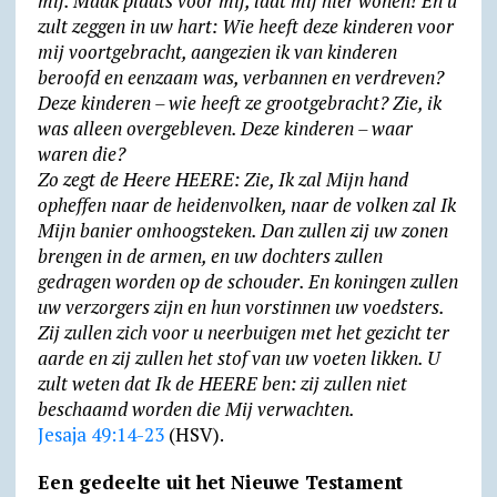
mij. Maak plaats voor mij, laat mij hier wonen! En u
zult zeggen in uw hart: Wie heeft deze kinde­ren voor
mij voort­gebracht, aangezien ik van kinderen
beroofd en eenzaam was, verban­nen en verdre­ven?
Deze kinderen – wie heeft ze groot­gebracht? Zie, ik
was alleen over­gebleven. Deze kinderen – waar
waren die?
Zo zegt de Heere HEERE: Zie, Ik zal Mijn hand
opheffen naar de heiden­volken, naar de volken zal Ik
Mijn banier omhoog­steken. Dan zullen zij uw zonen
brengen in de armen, en uw dochters zullen
gedragen worden op de schouder. En koningen zullen
uw verzor­gers zijn en hun vorstinnen uw voedsters.
Zij zullen zich voor u neer­buigen met het gezicht ter
aarde en zij zullen het stof van uw voeten likken. U
zult weten dat Ik de HEERE ben: zij zullen niet
beschaamd worden die Mij ver­wach­ten.
Jesaja 49:14-23
(HSV).
Een gedeelte uit het Nieuwe Testament