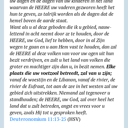
uw dagen en de dagen van uw kinderen in het land
waarvan de HEERE uw vaderen gezworen heeft het
hun te geven, zo talrijk worden als de dagen dat de
hemel boven de aarde staat.
Want als u al deze geboden die ik u gebied, nauw­
lettend in acht neemt door ze te houden, door de
HEERE, uw God, lief te hebben, door in al Zijn
wegen te gaan en u aan Hem vast te houden, dan zal
de HEERE al deze volken van voor uw ogen uit hun
bezit verdrijven, en zult u het land van volken die
groter en machtiger zijn dan u, in bezit nemen.
Elke
plaats die uw voet­zool betreedt, zal van u zijn;
vanaf de woestijn en de Libanon, vanaf de rivier, de
rivier de Eufraat, tot aan de zee in het westen zal uw
gebied zich uitstrekken. Niemand zal tegenover u
stand­houden; de HEERE, uw God, zal over heel het
land dat u zult betreden, angst en vrees voor u
geven, zoals Hij tot u gesproken heeft.
Deuteronomium 11:13-25
(HSV)