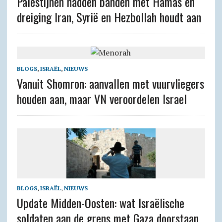
Palestijnen hadden banden met Hamas en
dreiging Iran, Syrië en Hezbollah houdt aan
BLOGS
,
ISRAËL
,
NIEUWS
Vanuit Shomron: aanvallen met vuurvliegers
houden aan, maar VN veroordelen Israel
BLOGS
,
ISRAËL
,
NIEUWS
Update Midden-Oosten: wat Israëlische
soldaten aan de grens met Gaza doorstaan