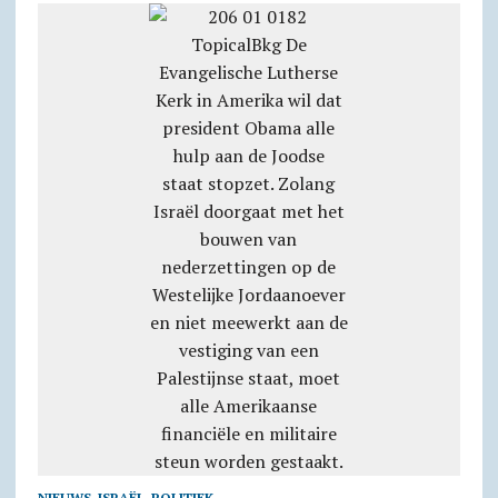
NIEUWS
,
ISRAËL
,
POLITIEK